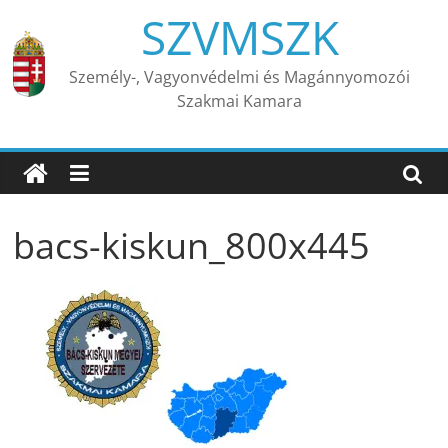
Skip
SZVMSZK
to
content
Személy-, Vagyonvédelmi és Magánnyomozói
Szakmai Kamara
bacs-kiskun_800x445