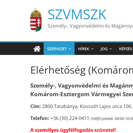
Skip
SZVMSZK
to
content
Személy-, Vagyonvédelmi és Magánn
SZERVEZET
HÍREK
JOG
KÉPZÉS
Elérhetőség (Komáro
Személy-, Vagyonvédelmi és Magán
Komárom-Esztergom Vármegyei Sze
Cím:
2800 Tatabánya, Kossuth Lajos utca 106.
Telefon:
+36 (30) 224-0411
(Hétfő-péntek: 08:00-16:0
A személyes ügyfélfogadás szünetel!