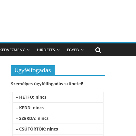
KEDVEZMÉNY
HIRDETÉS
EGYÉB
Ügyfélfogadás
Személyes ügyfélfogadás szünetel!
– HÉTFŐ: nincs
– KEDD: nincs
– SZERDA: nincs
– CSÜTÖRTÖK: nincs