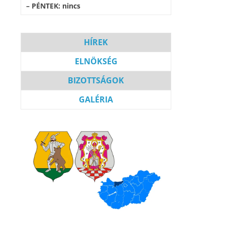
– PÉNTEK: nincs
HÍREK
ELNÖKSÉG
BIZOT
T
SÁGOK
GALÉRIA