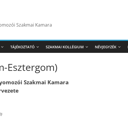
yomozói Szakmai Kamara
TÁJÉKOZTATÓ
SZAKMAI KOLLÉGIUM
NÉVJEGYZÉK
m-Esztergom)
nyomozói Szakmai Kamara
rvezete
0)