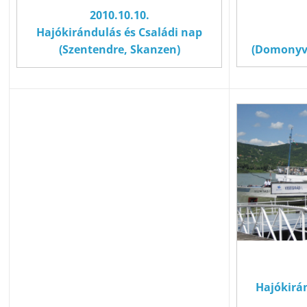
2010.10.10.
Hajókirándulás és Családi nap
(Domonyvö
(Szentendre, Skanzen)
Hajókirá