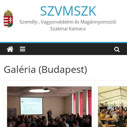
Skip
SZVMSZK
to
content
Személy-, Vagyonvédelmi és Magánnyomozói
Szakmai Kamara
Galéria (Budapest)