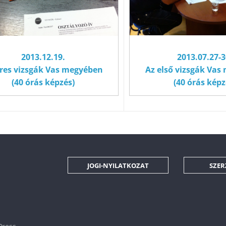
2013.07.27-3
2013.12.19.
Az első vizsgák Va
res vizsgák Vas megyében
(40 órás képz
(40 órás képzés)
JOGI-NYILATKOZAT
SZER