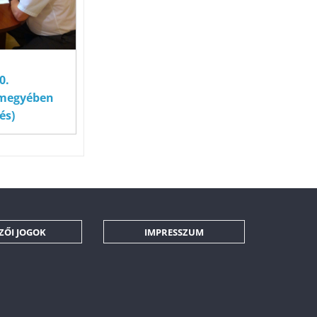
0.
s megyében
és)
ZŐI JOGOK
IMPRESSZUM