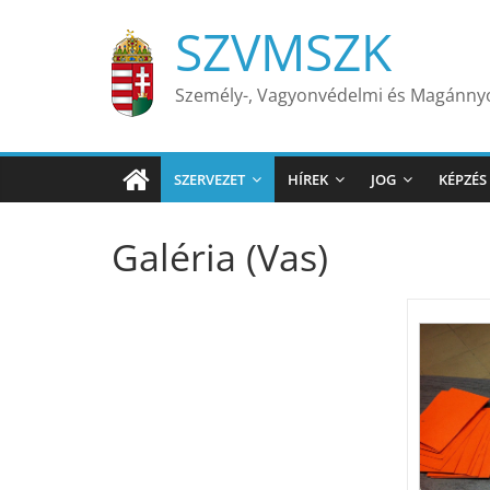
Skip
SZVMSZK
to
content
Személy-, Vagyonvédelmi és Magánn
SZERVEZET
HÍREK
JOG
KÉPZÉS
Galéria (Vas)