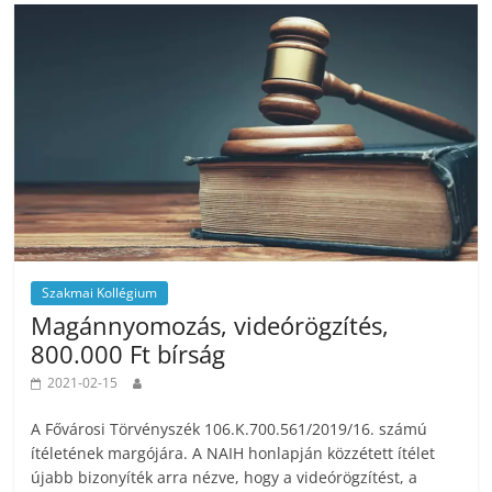
Szakmai Kollégium
Magánnyomozás, videórögzítés,
800.000 Ft bírság
2021-02-15
A Fővárosi Törvényszék 106.K.700.561/2019/16. számú
ítéletének margójára. A NAIH honlapján közzétett ítélet
újabb bizonyíték arra nézve, hogy a videórögzítést, a