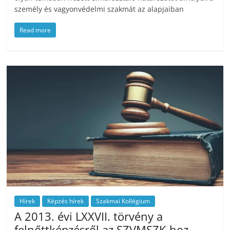
személy és vagyonvédelmi szakmát az alapjaiban
Read more
Hírek
Képzés hírek
Szakmai Kollégium
A 2013. évi LXXVII. törvény a
felnőttképzésről az SZVMSZK-hoz