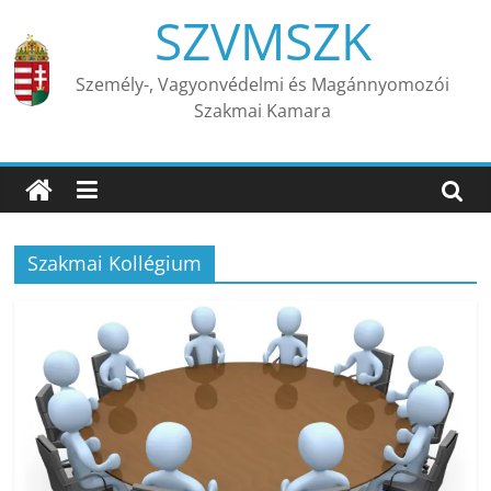
Skip
SZVMSZK
to
content
Személy-, Vagyonvédelmi és Magánnyomozói
Szakmai Kamara
Szakmai Kollégium