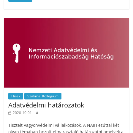
Hírek
Szakmai Kollégium
Adatvédelmi határozatok
2020-10-01
Tisztelt Vagyonvédelmi vállalkozások, A NAIH ezúttal két
olyan témában hozott elmarasztaló határozatot amelyek a