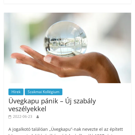
Hírek
Szakmai Kollégium
Üvegkapu pánik – Új szabály
veszélyekkel
2022-06-23
A jogalkotó találóan „Üvegkapu”-nak nevezte el az épített