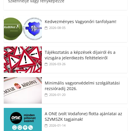
szkennelje vagy fényképezze
Kedvezményes Vagyonőri tanfolyam!
2026-08-05
Tájékoztatás a képzések díjairól és a
vizsgára jelentkezés feltételeiről
2026-03-26
Minimális vagyonvédelmi szolgáltatási
rezsióradíj 2026.
2026-01-20
A ONE (volt Vodafone) flotta ajánlatai az
SZVMSZK tagjainak!
2026-01-14