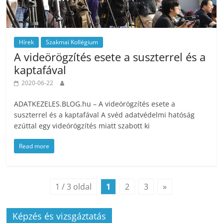
Hírek
Szakmai Kollégium
A videörögzítés esete a suszterrel és a
kaptafával
2020-06-22
ADATKEZELES.BLOG.hu – A videörögzítés esete a
suszterrel és a kaptafával A svéd adatvédelmi hatóság
ezúttal egy videórögzítés miatt szabott ki
Read more
1 / 3 oldal
1
2
3
»
Képzés és vizsgáztatás