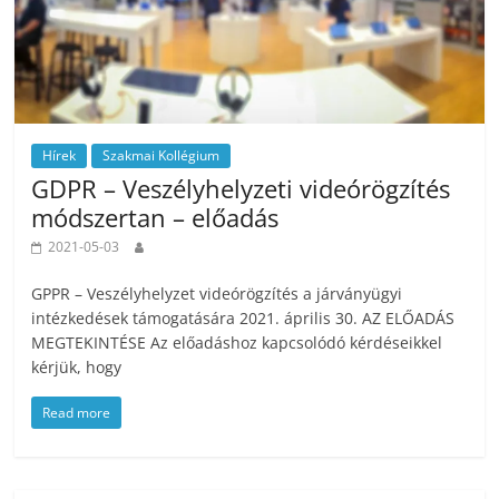
Hírek
Szakmai Kollégium
GDPR – Veszélyhelyzeti videórögzítés
módszertan – előadás
2021-05-03
GPPR – Veszélyhelyzet videórögzítés a járványügyi
intézkedések támogatására 2021. április 30. AZ ELŐADÁS
MEGTEKINTÉSE Az előadáshoz kapcsolódó kérdéseikkel
kérjük, hogy
Read more