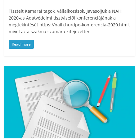
Tisztelt Kamarai tagok, vállalkozások, Javasoljuk a NAIH
2020-as Adatvédelmi tisztviselői konferenciájának a
megtekintését https://naih.hu/dpo-konferencia-2020.html,
mivel az a szakma számára kifejezetten
Read more