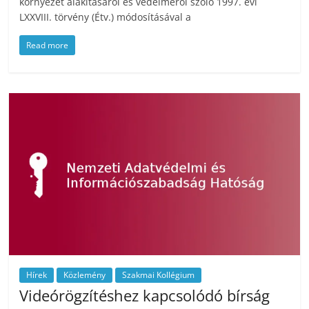
környezet alakításáról és védelméről szóló 1997. évi
LXXVIII. törvény (Étv.) módosításával a
Read more
Hírek
Közlemény
Szakmai Kollégium
Videórögzítéshez kapcsolódó bírság