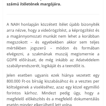
számú ítéletének margójára.
A NAIH honlapján közzétett ítélet újabb bizonyíték
arra nézve, hogy a videórögzítést, a képrögzítést és
a magánnyomozati munkát nem lehet a korábban
megszokott – és egyebekben akkor sem teljes
mértékben jogszerű – módon és formában
elvégezni, a szakmának muszáj megismernie a
GDPR előírásait, de még inkább az Adatvédelem
szabályrendszerét, logikáját és a teendőit is.
Jelen esetben ugyanis ezek hiánya vezetett egy
800.000 Ft-os bírság kiszabásához és a vesztes per
költségeinek a viseléséhez, azaz egy közel egymillió
forintos kárhoz. Mindezt pedig úgy, hogy a
megfelelő előkészítés és a megfelelő dokumentálás
esetén mindez elkerülhető lett volna.