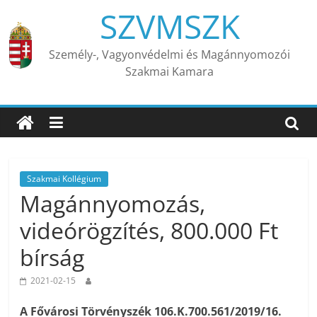
Skip
SZVMSZK
to
content
Személy-, Vagyonvédelmi és Magánnyomozói
Szakmai Kamara
Szakmai Kollégium
Magánnyomozás,
videórögzítés, 800.000 Ft
bírság
2021-02-15
A Fővárosi Törvényszék 106.K.700.561/2019/16.