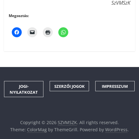
SzVMSzK
Megosztás:
JOGI-
SZERZŐI JOGOK
IMPRESSZUM
NYILATKOZAT
Copyright © 2026
SZVMSZK
. All rights reserved.
Theme:
ColorMag
by ThemeGrill. Powered by
WordPress
.