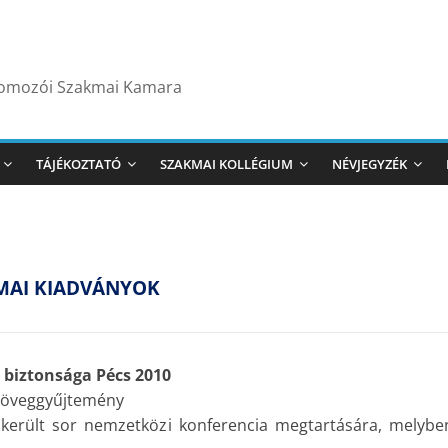
yomozói Szakmai Kamara
TÁJÉKOZTATÓ
SZAKMAI KOLLÉGIUM
NÉVJEGYZÉK
MAI KIADVÁNYOK
 biztonsága Pécs 2010
zöveggyűjtemény
 került sor nemzetközi konferencia megtartására, melybe