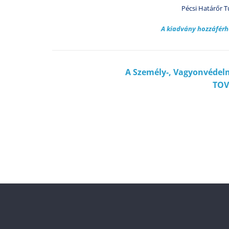
Pécsi Határőr 
A kiadvány hozzáférh
A Személy-, Vagyonvéde
TOV