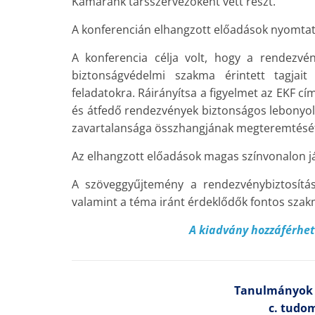
Kamaránk társszervezőként vett részt.
A konferencián elhangzott előadások nyomtat
A konferencia célja volt, hogy a rendezvé
biztonságvédelmi szakma érintett tagjait
feladatokra. Ráirányítsa a figyelmet az EKF 
és átfedő rendezvények biztonságos lebonyolí
zavartalansága összhangjának megteremtését
Az elhangzott előadások magas színvonalon já
A szöveggyűjtemény a rendezvénybiztosítás
valamint a téma iránt érdeklődők fontos szak
A kiadvány hozzáférhe
Tanulmányok 
c. tudo