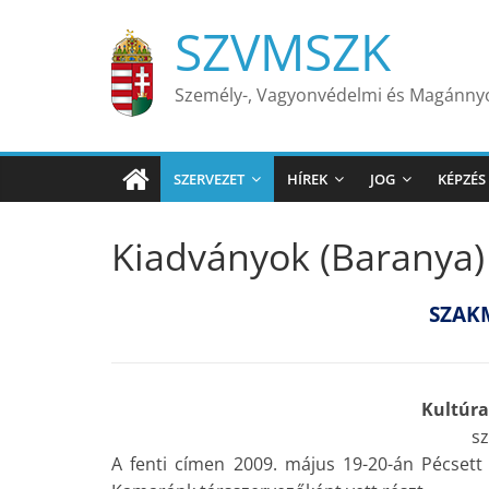
Skip
SZVMSZK
to
content
Személy-, Vagyonvédelmi és Magánn
SZERVEZET
HÍREK
JOG
KÉPZÉS
Kiadványok (Baranya)
SZAK
Kultúra
s
A fenti címen 2009. május 19-20-án Pécsett