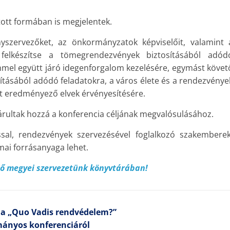
ott formában is megjelentek.
nyszervezőket, az önkormányzatok képviselőit, valamint 
 felkészítse a tömegrendezvények biztosításából adód
címmel együtt járó idegenforgalom kezelésére, egymást követ
tásából adódó feladatokra, a város élete és a rendezvénye
 eredményező elvek érvényesítésére.
rultak hozzá a konferencia céljának megvalósulásához.
sal, rendezvények szervezésével foglalkozó szakemberek
mai forrásanyaga lehet.
tő megyei szervezetünk könyvtárában!
a „Quo Vadis rendvédelem?”
mányos konferenciáról