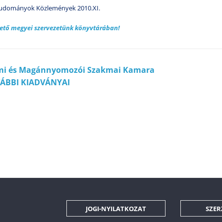
Tudományok Közlemények 2010.XI.
ető megyei szervezetünk könyvtárában!
lmi és Magánnyomozói Szakmai Kamara
ÁBBI KIADVÁNYAI
JOGI-NYILATKOZAT
SZER