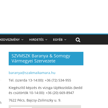
KEDVEZMÉNY
HIRDETÉS
EGYÉB
SZVMSZK Baranya & Somogy
Vármegyei Szervezete
baranya@szakmaikamara.hu
Tel. (szerda 13-14:00): +36 (72) 534-955
Kiegészítő képzés és vizsga tájékozódás (kedd
és csütörtök 10-14:00): +36 (20) 669-8947
7622 Pécs, Bajcsy-Zsilinszky u. 9.
n