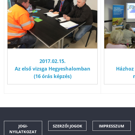
2017.02.15.
Az első vizsga Hegyeshalomban
Házhoz
(16 órás képzés)
JOGI-
SZERZŐI JOGOK
IMPRESSZUM
NYILATKOZAT