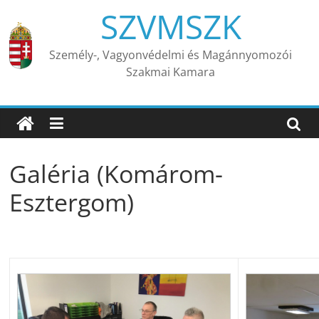
Skip
SZVMSZK
to
content
Személy-, Vagyonvédelmi és Magánnyomozói
Szakmai Kamara
Galéria (Komárom-
Esztergom)