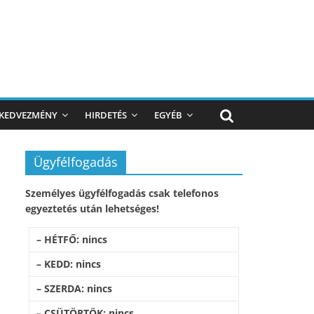
KEDVEZMÉNY
HIRDETÉS
EGYÉB
Ügyfélfogadás
Személyes ügyfélfogadás csak telefonos
egyeztetés után lehetséges!
– HÉTFŐ: nincs
– KEDD: nincs
– SZERDA: nincs
– CSÜTÖRTÖK: nincs