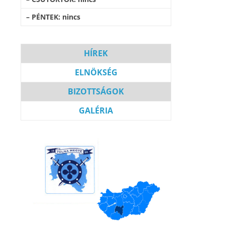
– PÉNTEK: nincs
HÍREK
ELNÖKSÉG
BIZOT
T
SÁGOK
GALÉRIA