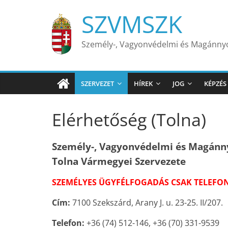
Skip
SZVMSZK
to
content
Személy-, Vagyonvédelmi és Magánn
SZERVEZET
HÍREK
JOG
KÉPZÉS
Elérhetőség (Tolna)
Személy-, Vagyonvédelmi és Magán
Tolna Várm
egyei Szervezete
SZEMÉLYES ÜGYFÉLFOGADÁS CSAK TELEFON
Cím:
7100 Szekszárd, Arany J. u. 23-25. II/207.
Telefon:
+36 (74) 512-146, +36 (70) 331-9539