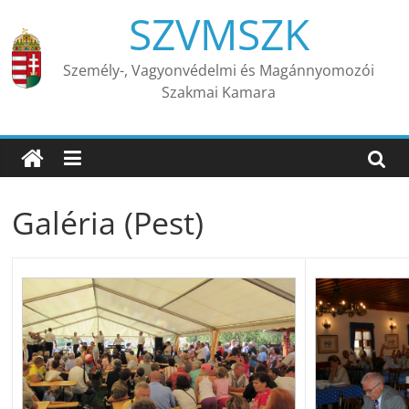
Skip
SZVMSZK
to
content
Személy-, Vagyonvédelmi és Magánnyomozói
Szakmai Kamara
Galéria (Pest)