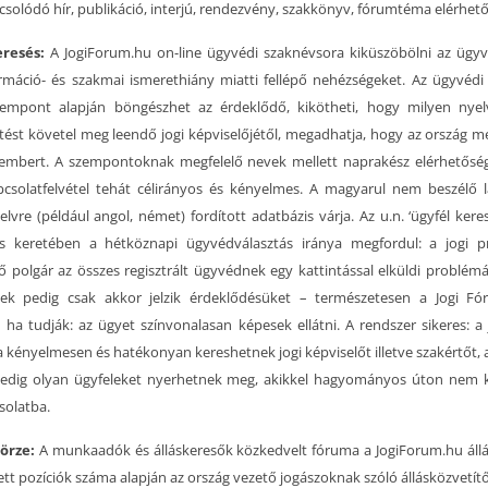
csolódó hír, publikáció, interjú, rendezvény, szakkönyv, fórumtéma elérhet
eresés:
A JogiForum.hu on-line ügyvédi szaknévsora kiküszöbölni az ügy
rmáció- és szakmai ismerethiány miatti fellépő nehézségeket. Az ügyvéd
empont alapján böngészhet az érdeklődő, kikötheti, hogy milyen nyelv
tést követel meg leendő jogi képviselőjétől, megadhatja, hogy az ország me
embert. A szempontoknak megfelelő nevek mellett naprakész elérhetősé
apcsolatfelvétel tehát célirányos és kényelmes. A magyarul nem beszélő 
lvre (például angol, német) fordított adatbázis várja. Az u.n. ‘ügyfél kere
tás keretében a hétköznapi ügyvédválasztás iránya megfordul: a jogi p
 polgár az összes regisztrált ügyvédnek egy kattintással elküldi problémáj
ek pedig csak akkor jelzik érdeklődésüket – természetesen a Jogi F
– ha tudják: az ügyet színvonalasan képesek ellátni. A rendszer sikeres: a
a kényelmesen és hatékonyan kereshetnek jogi képviselőt illetve szakértőt, a
pedig olyan ügyfeleket nyerhetnek meg, akikkel hagyományos úton nem k
solatba.
börze:
A munkaadók és álláskeresők közkedvelt fóruma a JogiForum.hu állá
tt pozíciók száma alapján az ország vezető jogászoknak szóló állásközvetítő