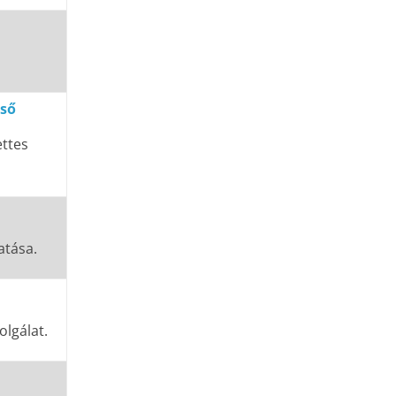
ső
ettes
atása.
lgálat.