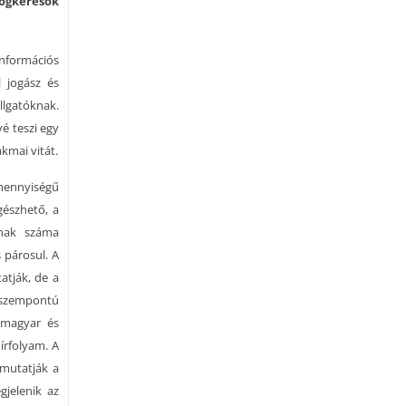
jogkeresők
információs
l jogász és
llgatóknak.
é teszi egy
kmai vitát.
 mennyiségű
gészhető, a
inak száma
 párosul. A
atják, de a
s szempontú
a magyar és
írfolyam. A
 mutatják a
jelenik az