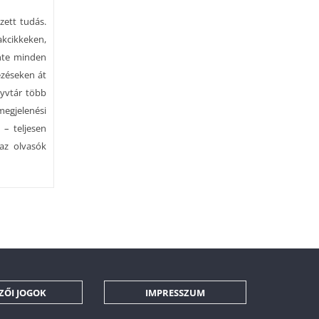
zett tudás.
kcikkeken,
inte minden
kezéseken át
nyvtár több
megjelenési
 – teljesen
 az olvasók
ZŐI JOGOK
IMPRESSZUM