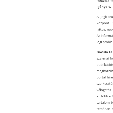
nagyszámú
igényeit.
A JogiForu
központ. S
laikus, na
Az informá
jogi probl
Bővülő ta
szakmai fo
publikáci
megközelít
portál hír
szerkesztő
válogatás 
külföldi –
tartalom t
témában m