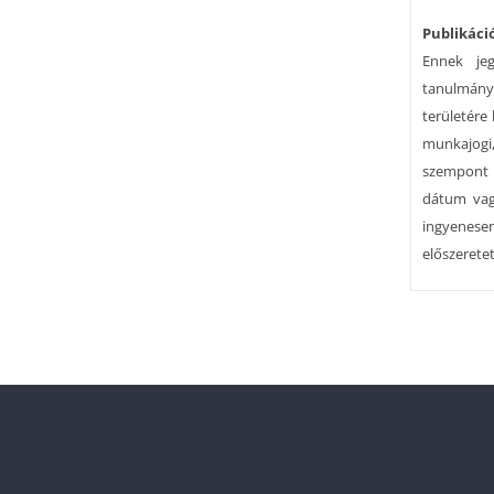
Publikáci
Ennek jeg
tanulmányo
területére 
munkajogi,
szempont s
dátum vagy
ingyenesen
előszeretet