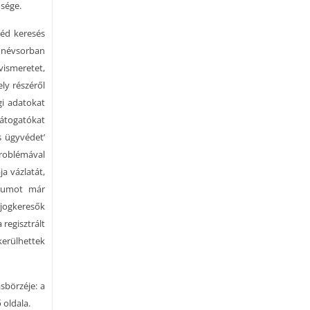
ősége.
véd keresés
i névsorban
ismeretet,
ly részéről
gi adatokat
látogatókat
s ügyvédet’
roblémával
a vázlatát,
órumot már
 jogkeresők
 regisztrált
erülhettek
sbörzéje: a
 oldala.