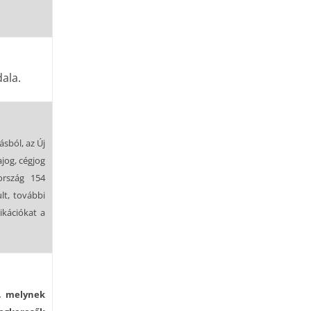
dala.
ásból, az Új
jog, cégjog
ország 154
lt, további
ikációkat a
l, melynek