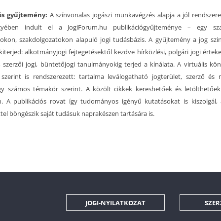
ós gyűjtemény:
A színvonalas jogászi munkavégzés alapja a jól rendszere
yében indult el a JogiForum.hu publikációgyűjteménye – egy sza
kon, szakdolgozatokon alapuló jogi tudásbázis. A gyűjtemény a jog sz
kiterjed: alkotmányjogi fejtegetésektől kezdve hírközlési, polgári jogi érte
 szerzői jogi, büntetőjogi tanulmányokig terjed a kínálata. A virtuális kö
zerint is rendszerezett: tartalma leválogatható jogterület, szerző és 
 számos témakör szerint. A közölt cikkek kereshetőek és letölthetőek
. A publikációs rovat így tudományos igényű kutatásokat is kiszolgál,
tel böngészik saját tudásuk naprakészen tartására is.
JOGI-NYILATKOZAT
SZER