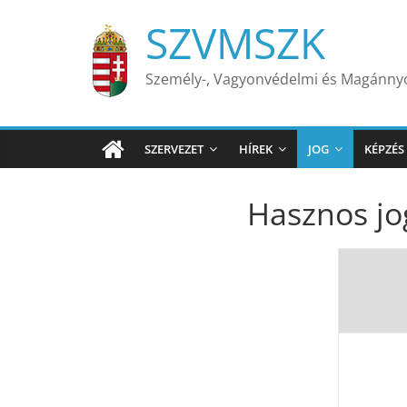
Skip
SZVMSZK
to
content
Személy-, Vagyonvédelmi és Magánn
SZERVEZET
HÍREK
JOG
KÉPZÉS
Hasznos jog