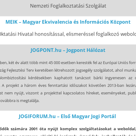
Nemzeti Foglalkoztatási Szolgálat
MEIK – Magyar Ekvivalencia és Információs Központ
ktatási Hivatal honosítással, elismeréssel foglalkozó webol
JOGPONT.hu – Jogpont Hálózat
en, két év alatt több mint 45 000 esetben keresték fel az Európai Uniós forr
ág Fejlesztési Terv keretében létrehozott jogsegély szolgálatot, ahol munka
alombiztosítási kérdésekben kaphatott tanácsot bárki ingyenesen az 
. A projekt a három éves fenntartási időszakot követően 2013-ban lezáru
ást nem nyújt, viszont a projekttel kapcsolatos híreket, eseményeket, publ
ovábbra is megtalálja.
JOGIFORUM.hu – Első Magyar Jogi Portál
ődők számára 2001 óta nyújt komplex szolgáltatásokat a webolda