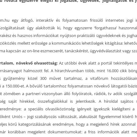
 rovata egyszerre elégíti ki jogászok, ügyvédek, joghallgatók és 
m.hu egy átfogó, interaktív és folyamatosan frissülő internetes jogi 
zolgáltatásait úgy alakították ki, hogy egyszerre ‘forgathassa’ haszonna
prakész és hasznos információkat nyújtson praktizáló ügyvédeknek és jogha
cióközlés mellett erőssége a kommunikációs lehetőségek kitágítása: lehetőv
éma kapcsán az on-line eszmecserét, tanácskérést, ügyvédválasztást vagy sza
rtalom, növekvő olvasottság:
Az utóbbi évek alatt a portál tekintélyes
rrásanyagot halmozott fel. A hírarchívumban több, mint 16.000 cikk bön
ós gyűjtemény közel 300 művet tartalmaz, a vitafórum hozzászólása
i a 150.000-et. A bővülő tartalomhoz folyamatosan növekvő látogatói bázis
eit zömében a partneri viszonyban álló folyóiratok, rádiók, tv adók szolgált
ség saját hírekkel, összefoglalókkal is jelentkezik. A híroldal sajáto
eredménye: a speciális olvasóközönség igényeit igyekszik kielégíteni 
 főként Uniós – jogi szabályozás változását, alakulását figyelemmel kísérő h
eljes körű kategorizálásának eredménye, hogy a megjelenő hírek azonnal
ár korábban megjelent dokumentumokat: a friss információk alatt meg