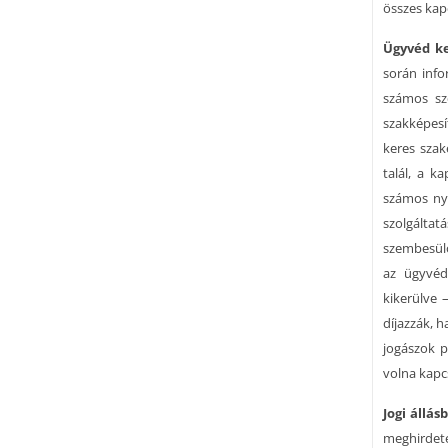
összes kap
Ügyvéd k
során info
számos sz
szakképesí
keres szak
talál, a k
számos nye
szolgálta
szembesülő
az ügyvéd
kikerülve 
díjazzák, h
jogászok 
volna kapc
Jogi állás
meghirdete