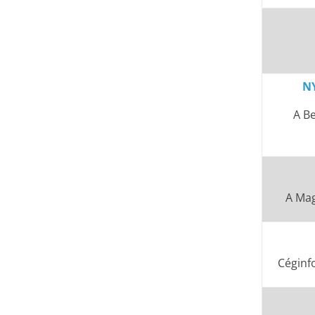
N
A Be
A Mag
Céginf