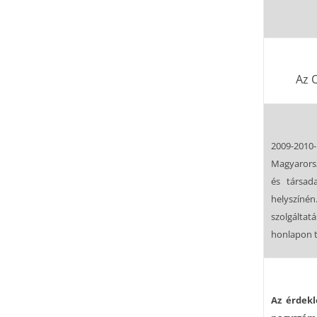
Az O
2009-2010-b
Magyarorsz
és társad
helyszínén
szolgáltat
honlapon t
Az érdekl