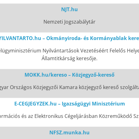
NJT.hu
Nemzeti Jogszabálytár
YILVANTARTO.hu – Okmányiroda- és Kormányablak kere
lügyminisztérium Nyilvántartások Vezetéséért Felelős Hely
Államtitkárság keresője.
MOKK.hu/kereso – Közjegyző-kereső
yar Országos Közjegyzői Kamara közjegyző kereső szolgált
E-CEGJEGYZEK.hu – Igazságügyi Minisztérium
ormációs és az Elektronikus Cégeljárásban Közreműködő Szo
NFSZ.munka.hu