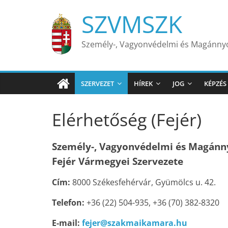
Skip
SZVMSZK
to
content
Személy-, Vagyonvédelmi és Magánn
SZERVEZET
HÍREK
JOG
KÉPZÉS
Elérhetőség (Fejér)
Személy-, Vagyonvédelmi és Magán
Fejér Vármegyei Szervezete
Cím:
8000 Székesfehérvár, Gyümölcs u. 42.
Telefon:
+36 (22) 504-935, +36 (70) 382-8320
E-mail:
fejer@szakmaikamara.hu