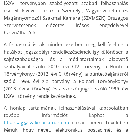
LXXVI. törvényben szabályozott szabad felhasználás
eseteit kivéve – csak a Személy-, Vagyonvédelmi és
Magánnyomozói Szakmai Kamara (SZVMSZK) Országos
Szervezetének előzetes, írásos engedélyével
használható fel.
A felhasználásnak minden esetben meg kell felelnie a
hatályos jogszabályi rendelkezéseknek, így különösen a
sajtószabadságról és a médiatartalmak alapvető
szabályairól szóló 2010. évi CIV. törvény, a Büntető
Törvénykönyv (2012. évi C. törvény), a büntetőeljárásról
szóló 1998. évi XIX. törvény, a Polgári Törvénykönyv
(2013. évi V. törvény) és a szerzői jogról szóló 1999. évi
LXXVI. törvény rendelkezéseinek.
A honlap tartalmának felhasználásával kapcsolatban
további információt kaphat a
titkarsag@szakmaikamara.hu
e-mail címen. Levelében
kérjük, hogy nevét, elektronikus postacímét és a