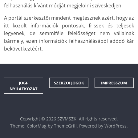
felhasználás kívánt módját megjelölni szíveskedjen.
A portál szerkesztői mindent megtesznek azért, hogy az
itt közölt információk pontosak, frissek és teljesek
legyenek, de semmiféle felelősséget nem vállalnak
bármely, ezen információk felhasználásából adódó kár
bekövetkeztéért.
JOGI-
SZERZŐI JOGOK
IMPRESSZUM
NYILATKOZAT
Copyright © 2026
SZVMSZK
. All rights reserved.
Theme:
ColorMag
by ThemeGrill. Powered by
WordPress
.