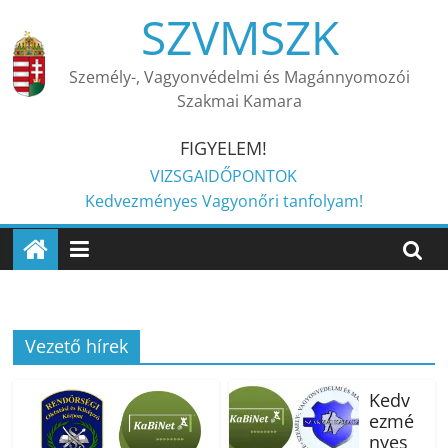
Skip
SZVMSZK
to
content
Személy-, Vagyonvédelmi és Magánnyomozói
Szakmai Kamara
FIGYELEM!
VIZSGAIDŐPONTOK
Kedvezményes Vagyonőri tanfolyam!
Vezető hírek
Kedv
ezmé
nyes