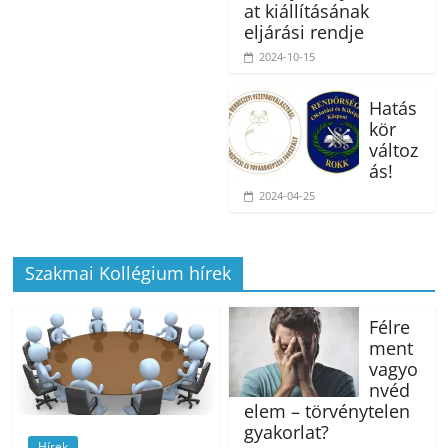
at kiállításának
eljárási rendje
2024-10-15
Hatás
kör
változ
ás!
2024-04-25
Szakmai Kollégium hírek
Félre
ment
vagyo
nvéd
elem – törvénytelen
gyakorlat?
Hírek