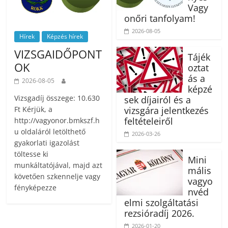
Vagy
onőri tanfolyam!
2026-08-05
Hírek
Képzés hírek
VIZSGAIDŐPONT
Tájék
OK
oztat
ás a
2026-08-05
képzé
Vizsgadíj összege: 10.630
sek díjairól és a
Ft Kérjük, a
vizsgára jelentkezés
feltételeiről
http://vagyonor.bmkszf.h
u oldaláról letölthető
2026-03-26
gyakorlati igazolást
töltesse ki
Mini
munkáltatójával, majd azt
mális
követően szkennelje vagy
vagyo
fényképezze
nvéd
elmi szolgáltatási
rezsióradíj 2026.
2026-01-20