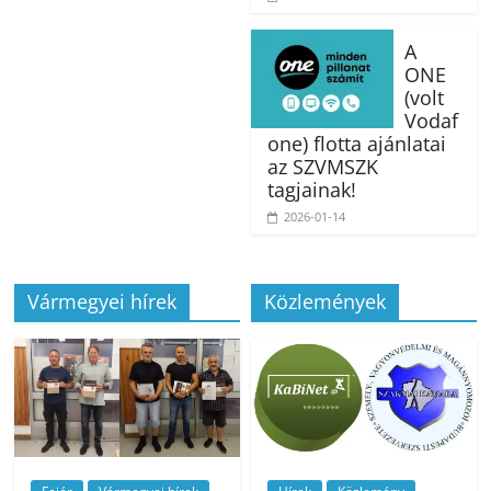
A
ONE
(volt
Vodaf
one) flotta ajánlatai
az SZVMSZK
tagjainak!
2026-01-14
Vármegyei hírek
Közlemények