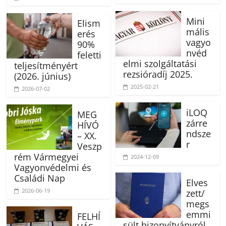
Mini
Elism
mális
erés
vagyo
90%
nvéd
feletti
elmi szolgáltatási
teljesítményért
rezsióradíj 2025.
(2026. június)
2025-02-21
2026-07-02
iLOQ
MEG
zárre
HÍVÓ
ndsze
– XX.
r
Veszp
rém Vármegyei
2024-12-09
Vagyonvédelmi és
Családi Nap
Elves
2026-06-19
zett/
megs
emmi
FELHÍ
sült bizonyítványról