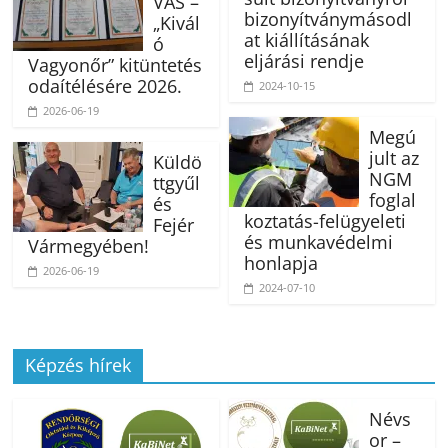
VÁS –
bizonyítványmásodl
„Kivál
at kiállításának
ó
eljárási rendje
Vagyonőr” kitüntetés
odaítélésére 2026.
2024-10-15
2026-06-19
Megú
jult az
Küldö
NGM
ttgyűl
foglal
és
koztatás-felügyeleti
Fejér
és munkavédelmi
Vármegyében!
honlapja
2026-06-19
2024-07-10
Képzés hírek
Névs
or –