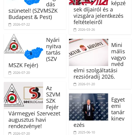
képzé
dás
sek díjairól és a
szünetel! (SZVMSZK
vizsgára jelentkezés
Budapest & Pest)
feltételeiről
2026-07-22
2026-03-26
Nyári
Mini
nyitva
mális
tartás
vagyo
(SZV
nvéd
MSZK Fejér)
elmi szolgáltatási
2026-07-20
rezsióradíj 2026.
2026-01-20
Az
SZVM
Egyet
SZK
emi
Fejér
tanár
Vármegyei Szervezet
kinev
augusztus havi
ezés
rendezvénye!
2025-06-10
2026-07-20