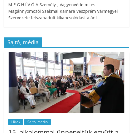
M E G H Í V Ó A Személy-, Vagyonvédelmi és
Magánnyomozói Szakmai Kamara Veszprém Vármegyei
Szervezete felszabadult kikapcsolódást ajánl
Sajtó, média
Hírek
Sajtó, média
15. alkalommal ünnepeltük együtt a