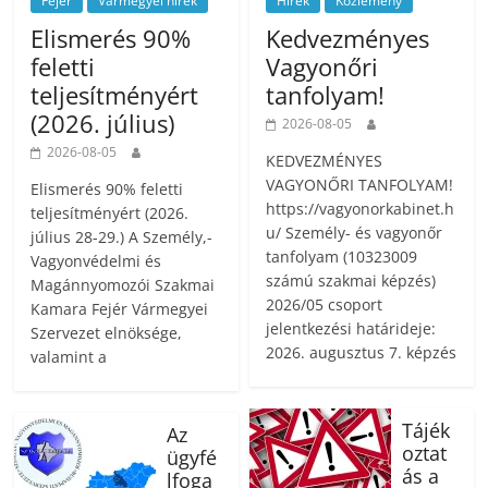
Fejér
Vármegyei hírek
Hírek
Közlemény
Elismerés 90%
Kedvezményes
feletti
Vagyonőri
teljesítményért
tanfolyam!
(2026. július)
2026-08-05
2026-08-05
KEDVEZMÉNYES
VAGYONŐRI TANFOLYAM!
Elismerés 90% feletti
https://vagyonorkabinet.h
teljesítményért (2026.
u/ Személy- és vagyonőr
július 28-29.) A Személy,-
tanfolyam (10323009
Vagyonvédelmi és
számú szakmai képzés)
Magánnyomozói Szakmai
2026/05 csoport
Kamara Fejér Vármegyei
jelentkezési határideje:
Szervezet elnöksége,
2026. augusztus 7. képzés
valamint a
Tájék
Az
oztat
ügyfé
ás a
lfoga