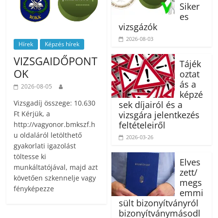
Siker
es
vizsgázók
2026-08-03
Hírek
Képzés hírek
VIZSGAIDŐPONT
Tájék
OK
oztat
ás a
2026-08-05
képzé
Vizsgadíj összege: 10.630
sek díjairól és a
Ft Kérjük, a
vizsgára jelentkezés
feltételeiről
http://vagyonor.bmkszf.h
u oldaláról letölthető
2026-03-26
gyakorlati igazolást
töltesse ki
Elves
munkáltatójával, majd azt
zett/
követően szkennelje vagy
megs
fényképezze
emmi
sült bizonyítványról
bizonyítványmásodl