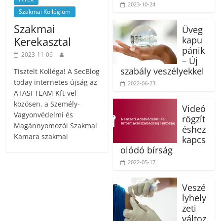
2023-10-24
Szakmai Kollégium
Szakmai
Üveg
Kerekasztal
kapu
pánik
2023-11-06
– Új
szabály veszélyekkel
Tisztelt Kolléga! A SecBlog
today internetes újság az
2022-06-23
ATASI TEAM Kft-vel
közösen, a Személy-
Videó
Vagyonvédelmi és
rögzít
Magánnyomozói Szakmai
éshez
Kamara szakmai
kapcs
olódó bírság
2022-05-17
Veszé
lyhely
zeti
változ