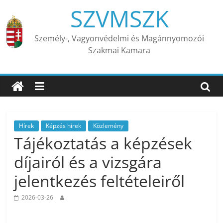
Skip
SZVMSZK
to
content
Személy-, Vagyonvédelmi és Magánnyomozói
Szakmai Kamara
Hírek
Képzés hírek
Közlemény
Tájékoztatás a képzések
díjairól és a vizsgára
jelentkezés feltételeiről
2026-03-26