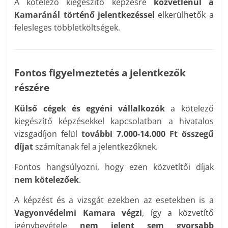
A kötelező kiegészítő képzésre
közvetlenül a
Kamaránál történő jelentkezéssel
elkerülhetők a
felesleges többletköltségek.
Fontos figyelmeztetés a jelentkezők
részére
Külső cégek és egyéni vállalkozók
a kötelező
kiegészítő képzésekkel kapcsolatban a hivatalos
vizsgadíjon felül
további 7.000-14.000 Ft összegű
díjat
számítanak fel a jelentkezőknek.
Fontos hangsúlyozni, hogy ezen közvetítői díjak
nem kötelezőek
.
A képzést és a vizsgát ezekben az esetekben is a
Vagyonvédelmi Kamara végzi
, így a közvetítő
igénybevétele
nem jelent sem gyorsabb