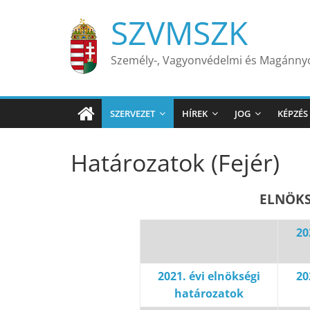
Skip
SZVMSZK
to
content
Személy-, Vagyonvédelmi és Magánn
SZERVEZET
HÍREK
JOG
KÉPZÉS
Határozatok (Fejér)
ELNÖKS
20
2021. évi elnökségi
20
határozatok