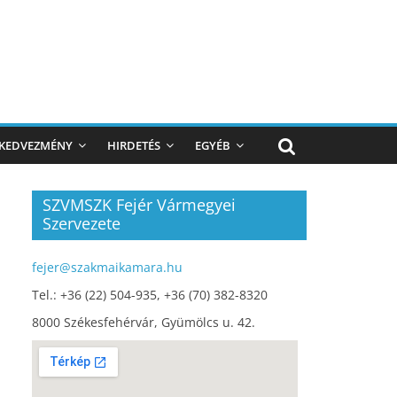
KEDVEZMÉNY
HIRDETÉS
EGYÉB
SZVMSZK Fejér Vármegyei
Szervezete
fejer@szakmaikamara.hu
Tel.: +36 (22) 504-935, +36 (70) 382-8320
8000 Székesfehérvár, Gyümölcs u. 42.