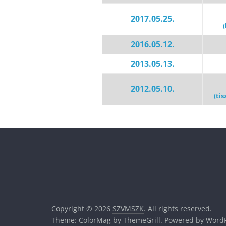
2017.05.25.
2016.05.12.
2013.05.13.
2012.05.10.
(tis
Copyright © 2026
SZVMSZK
. All rights reserved.
Theme:
ColorMag
by ThemeGrill. Powered by
WordP