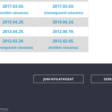
2017.03.03.
2017.03.03.
(küldött választás)
(tisztségviselő választás)
2015.04.29.
2014.04.24.
2013.04.25.
2012.06.19.
2012.03.29.
2012.02.05.
ztségviselő választás)
(küldött választás)
JOGI-NYILATKOZAT
SZER
ress
.