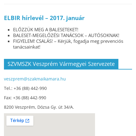
ELBIR hírlevél – 2017. január
ELŐZZÜK MEG A BALESETEKET!
BALESET-MEGELŐZÉSI TANÁCSOK – AUTÓSOKNAK!
FIGYELEM! CSALÁS! – Kérjük, fogadja meg prevenciós
tanácsainkat!
SZVMSZK Veszprém Vármegyei Szervezete
veszprem@szakmaikamara.hu
Tel.: +36 (88) 442-990
Fax: +36 (88) 442-990
8200 Veszprém, Dózsa Gy. út 34/A.