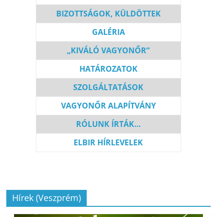
BIZOT
T
SÁGOK, KÜLDÖTTEK
GALÉRIA
„KIVÁLÓ VAGYONŐR”
HATÁROZATOK
SZOLGÁLTATÁSOK
VAGYONŐR ALAPÍTVÁNY
RÓLUNK ÍRTÁK…
ELBIR HÍRLEVELEK
Hírek (Veszprém)