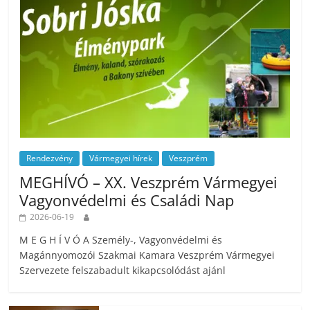
Rendezvény
Vármegyei hírek
Veszprém
MEGHÍVÓ – XX. Veszprém Vármegyei
Vagyonvédelmi és Családi Nap
2026-06-19
M E G H Í V Ó A Személy-, Vagyonvédelmi és
Magánnyomozói Szakmai Kamara Veszprém Vármegyei
Szervezete felszabadult kikapcsolódást ajánl