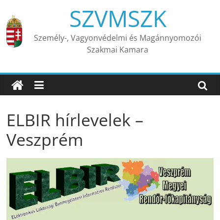
Skip
SZVMSZK
to
content
Személy-, Vagyonvédelmi és Magánnyomozói
Szakmai Kamara
ELBIR hírlevelek –
Veszprém