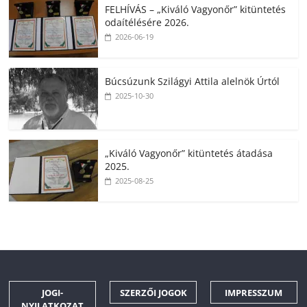
FELHÍVÁS – „Kiváló Vagyonőr” kitüntetés
odaítélésére 2026.
2026-06-19
Búcsúzunk Szilágyi Attila alelnök Úrtól
2025-10-30
„Kiváló Vagyonőr” kitüntetés átadása
2025.
2025-08-25
JOGI-
SZERZŐI JOGOK
IMPRESSZUM
NYILATKOZAT