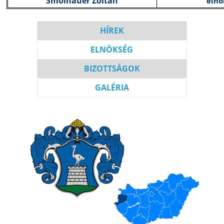
Smolnauer Zoltán
elnö
HÍREK
ELNÖKSÉG
BIZOT
T
SÁGOK
GALÉRIA