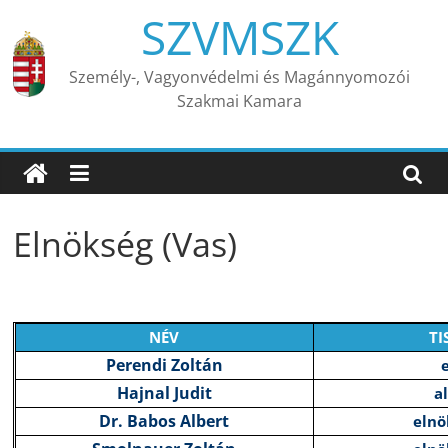
Skip
SZVMSZK
to
content
Személy-, Vagyonvédelmi és Magánnyomozói
Szakmai Kamara
Elnökség (Vas)
NÉV
TI
Perendi Zoltán
Hajnal Judit
a
Dr. Babos Albert
elnö