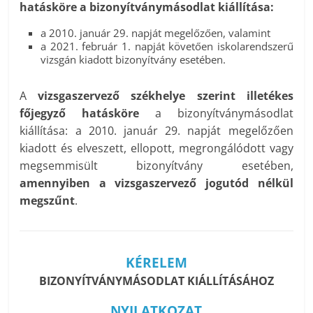
hatásköre a bizonyítványmásodlat kiállítása:
a 2010. január 29. napját megelőzően, valamint
a 2021. február 1. napját követően iskolarendszerű
vizsgán kiadott bizonyítvány esetében.
A
vizsgaszervező székhelye szerint illetékes
főjegyző hatásköre
a bizonyítványmásodlat
kiállítása: a 2010. január 29. napját megelőzően
kiadott és elveszett, ellopott, megrongálódott vagy
megsemmisült bizonyítvány esetében,
amennyiben a vizsgaszervező jogutód nélkül
megszűnt
.
KÉRELEM
BIZONYÍTVÁNYMÁSODLAT KIÁLLÍTÁSÁHOZ
NYILATKOZAT