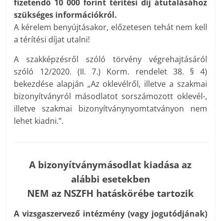
fizetendő 10 000 forint térítési díj átutalásához
szükséges információkról.
A kérelem benyújtásakor, előzetesen tehát nem kell
a térítési díjat utalni!
A szakképzésről szóló törvény végrehajtásáról
szóló 12/2020. (II. 7.) Korm. rendelet 38. § 4)
bekezdése alapján „Az oklevélről, illetve a szakmai
bizonyítványról másodlatot sorszámozott oklevél-,
illetve szakmai bizonyítványnyomtatványon nem
lehet kiadni.”.
A bizonyítványmásodlat kiadása az
alábbi esetekben
NEM az NSZFH hatáskörébe tartozik
A vizsgaszervező intézmény (vagy jogutódjának)