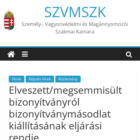
Skip
SZVMSZK
to
content
Személy-, Vagyonvédelmi és Magánnyomozói
Szakmai Kamara
Hírek
Képzés hírek
Közlemény
Elveszett/megsemmisült
bizonyítványról
bizonyítványmásodlat
kiállításának eljárási
rendje