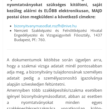
nyomtatványokat szükséges kitölteni, saját
kezűleg aláírni és ELŐBB elektronikusan, MAJD
postai úton megküldeni a következő címekre:
bizonyitvanymasodlat.nszfh@nive.hu
Nemzeti Szakképzési és Felnőttképzési Hivatal
Engedélyezési és Vizsgaügyviteli Főosztály, 1437
Budapest, Pf.: 760.
A dokumentumok kitöltése során ügyeljen arra,
hogy a szakmai vizsga adatait minél pontosabban
adja meg, a bizonyítvány tulajdonosának személyes
adatait pedig a személyazonosító igazolványa
alapján szíveskedjen feltüntetni.
Amennyiben több szakképesítés/szakma esetében
igényel bizonyítványmásodlatot, abban az esetben
a nyomtatványokat minden egyes
szakképesítésre/szakmára vonatkozóan külön-