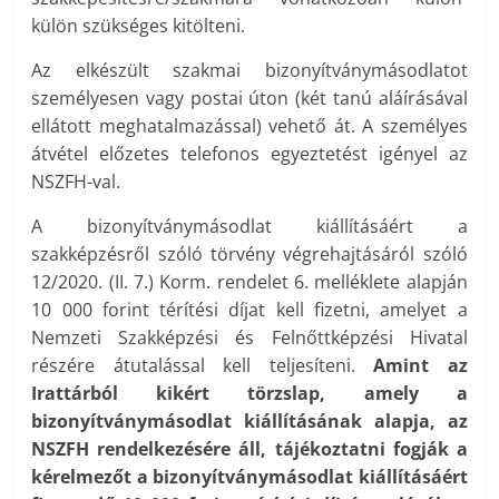
külön szükséges kitölteni.
Az elkészült szakmai bizonyítványmásodlatot
személyesen vagy postai úton (két tanú aláírásával
ellátott meghatalmazással) vehető át. A személyes
átvétel előzetes telefonos egyeztetést igényel az
NSZFH-val.
A bizonyítványmásodlat kiállításáért a
szakképzésről szóló törvény végrehajtásáról szóló
12/2020. (II. 7.) Korm. rendelet 6. melléklete alapján
10 000 forint térítési díjat kell fizetni, amelyet a
Nemzeti Szakképzési és Felnőttképzési Hivatal
részére átutalással kell teljesíteni.
Amint az
Irattárból kikért törzslap, amely a
bizonyítványmásodlat kiállításának alapja, az
NSZFH rendelkezésére áll, tájékoztatni fogják a
kérelmezőt a bizonyítványmásodlat kiállításáért