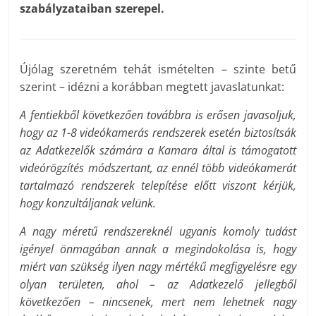
szabályzataiban szerepel.
Újólag szeretném tehát ismételten – szinte betű
szerint – idézni a korábban megtett javaslatunkat:
A fentiekből következően továbbra is erősen javasoljuk,
hogy az 1-8 videókamerás rendszerek esetén biztosítsák
az Adatkezelők számára a Kamara által is támogatott
videórögzítés módszertant, az ennél több videókamerát
tartalmazó rendszerek telepítése előtt viszont kérjük,
hogy konzultáljanak velünk.
A nagy méretű rendszereknél ugyanis komoly tudást
igényel önmagában annak a megindokolása is, hogy
miért van szükség ilyen nagy mértékű megfigyelésre egy
olyan területen, ahol – az Adatkezelő jellegből
következően – nincsenek, mert nem lehetnek nagy