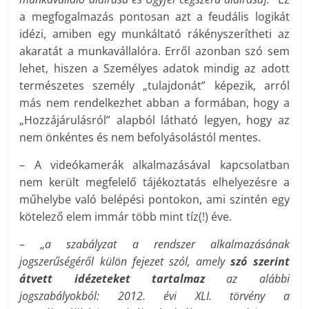
a megfogalmazás pontosan azt a feudális logikát
idézi, amiben egy munkáltató rákényszerítheti az
akaratát a munkavállalóra. Erről azonban szó sem
lehet, hiszen a Személyes adatok mindig az adott
természetes személy „tulajdonát” képezik, arról
más nem rendelkezhet abban a formában, hogy a
„Hozzájárulásról” alapból látható legyen, hogy az
nem önkéntes és nem befolyásolástól mentes.
– A videókamerák alkalmazásával kapcsolatban
nem került megfelelő tájékoztatás elhelyezésre a
műhelybe való belépési pontokon, ami szintén egy
kötelező elem immár több mint tíz(!) éve.
– „
a szabályzat a rendszer alkalmazásának
jogszerűségéről külön fejezet szól, amely
szó szerint
átvett idézeteket tartalmaz
az alábbi
jogszabályokból: 2012. évi XLI. törvény a