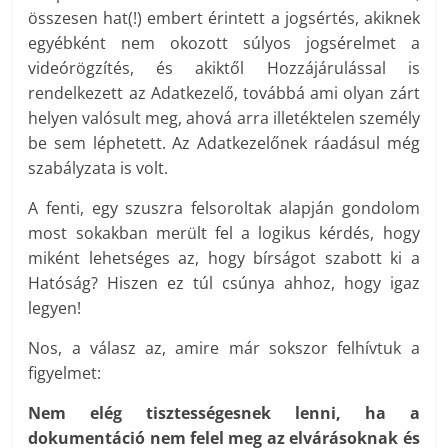
összesen hat(!) embert érintett a jogsértés, akiknek
egyébként nem okozott súlyos jogsérelmet a
videórögzítés, és akiktől Hozzájárulással is
rendelkezett az Adatkezelő, továbbá ami olyan zárt
helyen valósult meg, ahová arra illetéktelen személy
be sem léphetett. Az Adatkezelőnek ráadásul még
szabályzata is volt.
A fenti, egy szuszra felsoroltak alapján gondolom
most sokakban merült fel a logikus kérdés, hogy
miként lehetséges az, hogy bírságot szabott ki a
Hatóság? Hiszen ez túl csúnya ahhoz, hogy igaz
legyen!
Nos, a válasz az, amire már sokszor felhívtuk a
figyelmet:
Nem elég tisztességesnek lenni, ha a
dokumentáció nem felel meg az elvárásoknak és