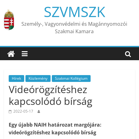
Skip
SZVMSZK
to
content
Személy-, Vagyonvédelmi és Magánnyomozói
Szakmai Kamara
Hírek
Közlemény
Szakmai Kollégium
Videórögzítéshez
kapcsolódó bírság
2022-05-17
Egy újabb NAIH határozat margójára:
videórögzítéshez kapcsolódó bírság