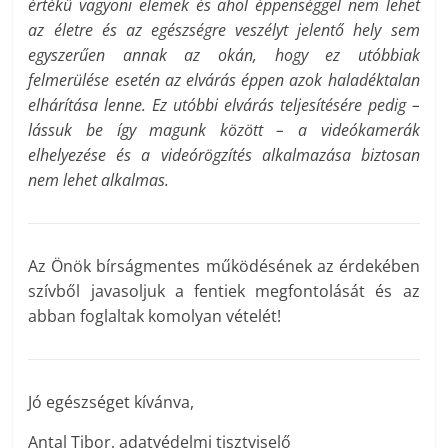
értékű vagyoni elemek és ahol éppenséggel nem lehet
az életre és az egészségre veszélyt jelentő hely sem
egyszerűen annak az okán, hogy ez utóbbiak
felmerülése esetén az elvárás éppen azok haladéktalan
elhárítása lenne. Ez utóbbi elvárás teljesítésére pedig –
lássuk be így magunk között – a videókamerák
elhelyezése és a videórögzítés alkalmazása biztosan
nem lehet alkalmas.
Az Önök bírságmentes működésének az érdekében
szívből javasoljuk a fentiek megfontolását és az
abban foglaltak komolyan vételét!
Jó egészséget kívánva,
Antal Tibor, adatvédelmi tisztviselő