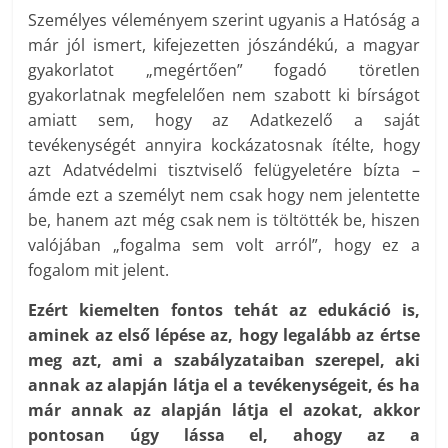
Személyes véleményem szerint ugyanis a Hatóság a
már jól ismert, kifejezetten jószándékú, a magyar
gyakorlatot „megértően” fogadó töretlen
gyakorlatnak megfelelően nem szabott ki bírságot
amiatt sem, hogy az Adatkezelő a saját
tevékenységét annyira kockázatosnak ítélte, hogy
azt Adatvédelmi tisztviselő felügyeletére bízta –
ámde ezt a személyt nem csak hogy nem jelentette
be, hanem azt még csak nem is töltötték be, hiszen
valójában „fogalma sem volt arról”, hogy ez a
fogalom mit jelent.
Ezért kiemelten fontos tehát az edukáció is,
aminek az első lépése az, hogy legalább az értse
meg azt, ami a szabályzataiban szerepel, aki
annak az alapján látja el a tevékenységeit, és ha
már annak az alapján látja el azokat, akkor
pontosan úgy lássa el, ahogy az a