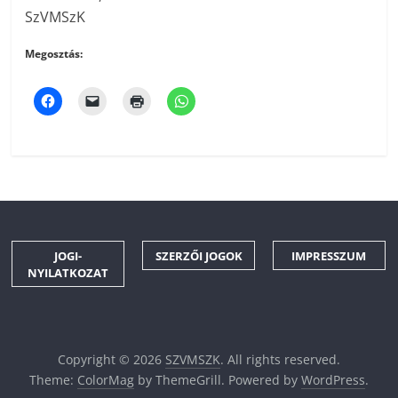
SzVMSzK
Megosztás:
JOGI-
SZERZŐI JOGOK
IMPRESSZUM
NYILATKOZAT
Copyright © 2026
SZVMSZK
. All rights reserved.
Theme:
ColorMag
by ThemeGrill. Powered by
WordPress
.