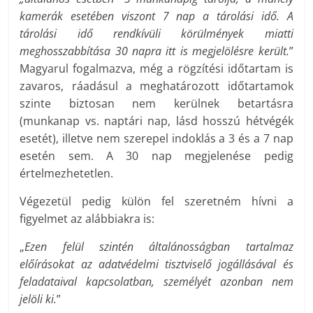
kamerák esetében viszont 7 nap a tárolási idő. A
tárolási idő rendkívüli körülmények miatti
meghosszabbítása 30 napra itt is megjelölésre került.
”
Magyarul fogalmazva, még a rögzítési időtartam is
zavaros, ráadásul a meghatározott időtartamok
szinte biztosan nem kerülnek betartásra
(munkanap vs. naptári nap, lásd hosszú hétvégék
esetét), illetve nem szerepel indoklás a 3 és a 7 nap
esetén sem. A 30 nap megjelenése pedig
értelmezhetetlen.
Végezetül pedig külön fel szeretném hívni a
figyelmet az alábbiakra is:
„
Ezen felül szintén általánosságban tartalmaz
előírásokat az adatvédelmi tisztviselő jogállásával és
feladataival kapcsolatban, személyét azonban nem
jelöli ki.
”