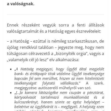
a valóságnak.
Ennek részeként vegyük sorra a fenti állítások
valóságtartalmát és a Hatóság egyes észrevételeit:
– a Hatóság – ezúttal is némileg szarkasztikusan, de
újólag rendkívül találóan – jegyezte meg, hogy nem
túlságosan célravezető a „bizonyíték orgia”, vagyis a
„valamelyik cél jó lesz” elv alkalmazása:
„
A Hatóság megjegyzi, hogy Ügyfél által megjelölt
bank- és értékpapír titok védelme Ügyfél tevékenysége
kapcsán fel sem merülhet, hiszen az nem hitelintézeti
tevékenységet folytató vállalkozás.
” A szerk.
megjegyzése: autószerelő műhelyről van szó.
„
[…]a kamera látószögébe nem csupán a pénztárat,
kártyaolvasót tartalmazó munkaállomást és a
kulcsszekrényt, hanem szinte az egész helyiséget –
beleértve az ügyfélvárót is – megfigyeli. A helyiség ezen