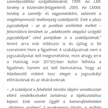
személyszállítási szolgáltatásokról, 1999. évi LXIII.
törvény a közterület-felügyeletről, 2005. évi CXXXIII.
törvény a személy- és vagyonvédelmi, valamint a
magánnyomozói tevékenység szabályairól. Ezek a plusz
jogszabályok – az a) pontban említettek mellett –
felsorolásra kerülnek az „adatkezelés alapjául szolgáló
jogszabályok” című pontjában is a szabályzatnak.
”
Amint arra már többször is és újólag is fel
szeretném hívni a figyelmet: A szabályzatnak nem a
jogszabályokat kell megismételnie, mint ahogy erre
a Hatóság már 2015(!)-ben külön felhívta a
figyelmet, hanem azt kell bemutatnia, hogy az
Adatkezelő miként tesz eleget a jogszabályi
előírásoknak és az elvárásoknak.
– „
A szabályzat a felvételek tárolási idejére vonatkozóan
eltérő rendelkezéseket tartalmaz a tájékoztatóhoz
képest. Ezek szerint Ügyfél a kamerafelvételeket
„általános esetben” 3 munkanapig tárolja, a műhely