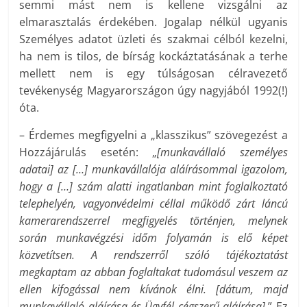
semmi mást nem is kellene vizsgálni az
elmarasztalás érdekében. Jogalap nélkül ugyanis
Személyes adatot üzleti és szakmai célból kezelni,
ha nem is tilos, de bírság kockáztatásának a terhe
mellett nem is egy túlságosan célravezető
tevékenység Magyarországon úgy nagyjából 1992(!)
óta.
– Érdemes megfigyelni a „klasszikus” szövegezést a
Hozzájárulás esetén: „
[munkavállaló személyes
adatai] az […] munkavállalója aláírásommal igazolom,
hogy a […] szám alatti ingatlanban mint foglalkoztató
telephelyén, vagyonvédelmi céllal működő zárt láncú
kamerarendszerrel megfigyelés történjen, melynek
során munkavégzési időm folyamán is elő képet
közvetítsen. A rendszerről szóló tájékoztatást
megkaptam az abban foglaltakat tudomásul veszem az
ellen kifogással nem kívánok élni. [dátum, majd
munkavállaló aláírása és Ügyfél cégszerű aláírása].
” Ez