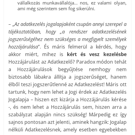
vállalkozás munkavállalója… nos, ez valami olyan,
ami még szerintem sem fog sikerülni.
– „
Az adatkezelés jogalapjaként csupán annyi szerepel a
tájékoztatóban, hogy „a rendszer adatkezelésének
jogszerűségéhez nem szükséges a megfigyelt személyek
hozzájárulása
”. És máris felmerül a kérdés, hogy
akkor miért, mihez is
kért és vesz kezelésbe
Hozzájárulást az Adatkezelő? Paradox módon tehát
a Hozzájárulások begyűjtése nemhogy nem
biztosabb lábakra állítja a jogszerűséget, hanem
élből teszi jogszerűtlenné az Adatkezelést! Máris ott
tartunk, hogy nem lehet a Jogi érdek az Adatkezelés
Jogalapja – hiszen ezt kizárja a Hozzájárulás kérése
-, és nem lehet a Hozzájárulás sem, hiszen arra a
szabályzat alapján nincs szükség! Márpedig ez így
sajnos pontosan azt jelenti, aminek hangzik: Jogalap
nélküli Adatkezelésnek, amely esetben egyebekben