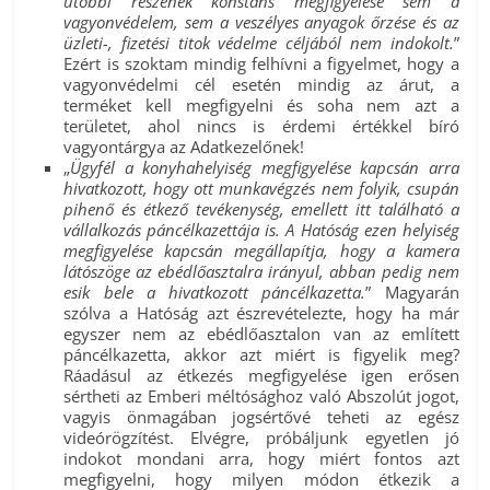
utóbbi részének konstans megfigyelése sem a
vagyonvédelem, sem a veszélyes anyagok őrzése és az
üzleti-, fizetési titok védelme céljából nem indokolt.
”
Ezért is szoktam mindig felhívni a figyelmet, hogy a
vagyonvédelmi cél esetén mindig az árut, a
terméket kell megfigyelni és soha nem azt a
területet, ahol nincs is érdemi értékkel bíró
vagyontárgya az Adatkezelőnek!
„
Ügyfél a konyhahelyiség megfigyelése kapcsán arra
hivatkozott, hogy ott munkavégzés nem folyik, csupán
pihenő és étkező tevékenység, emellett itt található a
vállalkozás páncélkazettája is. A Hatóság ezen helyiség
megfigyelése kapcsán megállapítja, hogy a kamera
látószöge az ebédlőasztalra irányul, abban pedig nem
esik bele a hivatkozott páncélkazetta.
” Magyarán
szólva a Hatóság azt észrevételezte, hogy ha már
egyszer nem az ebédlőasztalon van az említett
páncélkazetta, akkor azt miért is figyelik meg?
Ráadásul az étkezés megfigyelése igen erősen
sértheti az Emberi méltósághoz való Abszolút jogot,
vagyis önmagában jogsértővé teheti az egész
videórögzítést. Elvégre, próbáljunk egyetlen jó
indokot mondani arra, hogy miért fontos azt
megfigyelni, hogy milyen módon étkezik a