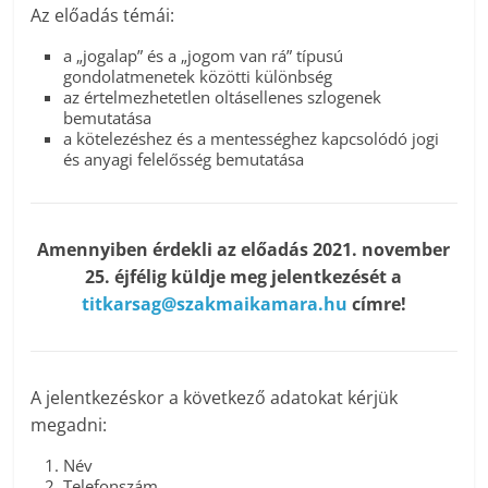
Az előadás témái:
a „jogalap” és a „jogom van rá” típusú
gondolatmenetek közötti különbség
az értelmezhetetlen oltásellenes szlogenek
bemutatása
a kötelezéshez és a mentességhez kapcsolódó jogi
és anyagi felelősség bemutatása
Amennyiben érdekli az előadás 2021. november
25. éjfélig küldje meg jelentkezését a
titkarsag@szakmaikamara.hu
címre!
A jelentkezéskor a következő adatokat kérjük
megadni:
Név
Telefonszám