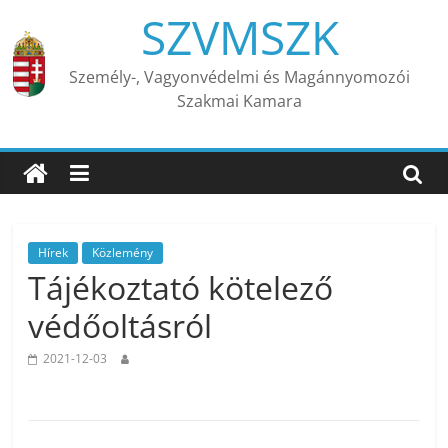
Skip
SZVMSZK
to
content
Személy-, Vagyonvédelmi és Magánnyomozói
Szakmai Kamara
Hírek
Közlemény
Tájékoztató kötelező
védőoltásról
2021-12-03