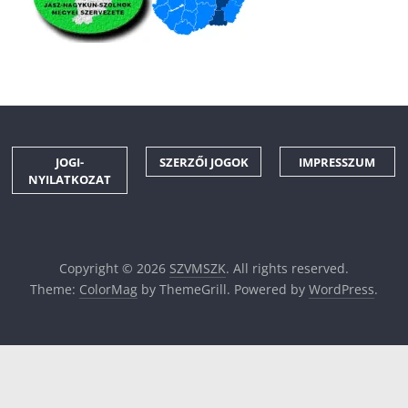
JOGI-
SZERZŐI JOGOK
IMPRESSZUM
NYILATKOZAT
Copyright © 2026
SZVMSZK
. All rights reserved.
Theme:
ColorMag
by ThemeGrill. Powered by
WordPress
.