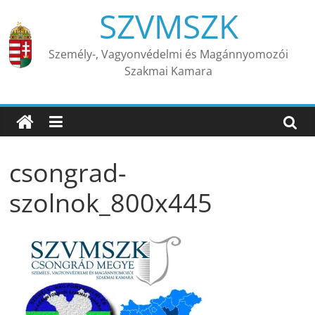
Skip
SZVMSZK
to
content
Személy-, Vagyonvédelmi és Magánnyomozói
Szakmai Kamara
csongrad-
szolnok_800x445