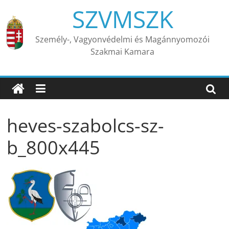
Skip
SZVMSZK
to
content
Személy-, Vagyonvédelmi és Magánnyomozói
Szakmai Kamara
heves-szabolcs-sz-
b_800x445