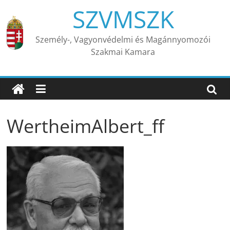
Skip
SZVMSZK
to
content
Személy-, Vagyonvédelmi és Magánnyomozói
Szakmai Kamara
WertheimAlbert_ff