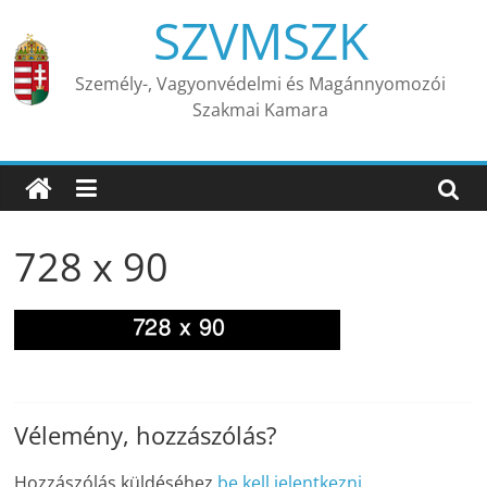
Skip
SZVMSZK
to
content
Személy-, Vagyonvédelmi és Magánnyomozói
Szakmai Kamara
728 x 90
Vélemény, hozzászólás?
Hozzászólás küldéséhez
be kell jelentkezni
.