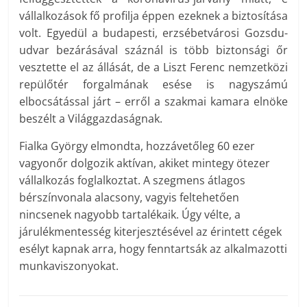
vállalkozások fő profilja éppen ezeknek a biztosítása
volt. Egyedül a budapesti, erzsébetvárosi Gozsdu-
udvar bezárásával száznál is több biztonsági őr
vesztette el az állását, de a Liszt Ferenc nemzetközi
repülőtér forgalmának esése is nagyszámú
elbocsátással járt – erről a szakmai kamara elnöke
beszélt a Világgazdaságnak.
Fialka György elmondta, hozzávetőleg 60 ezer
vagyonőr dolgozik aktívan, akiket mintegy ötezer
vállalkozás foglalkoztat. A szegmens átlagos
bérszínvonala alacsony, vagyis feltehetően
nincsenek nagyobb tartalékaik. Úgy vélte, a
járulékmentesség kiterjesztésével az érintett cégek
esélyt kapnak arra, hogy fenntartsák az alkalmazotti
munkaviszonyokat.