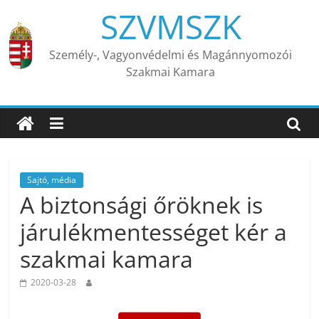
Skip
SZVMSZK
to
content
Személy-, Vagyonvédelmi és Magánnyomozói
Szakmai Kamara
Sajtó, média
A biztonsági őröknek is
járulékmentességet kér a
szakmai kamara
2020-03-28