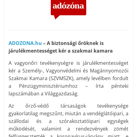
ADOZONA.hu
– A biztonsági őröknek is
járulékmentességet kér a szakmai kamara
A vagyonőri tevékenységre is járulékmentességet
kér a Személy-, Vagyonvédelmi és Magánnyomozói
Szakmai Kamara (SZVMSZK), amely levélben fordult
a Pénzügyminisztériumhoz – írta pénteki
lapszámában a Világgazdaság.
Az őrző-védő társaságok tevékenysége
gyakorlatilag megszűnt, miután a vendéglátóipari, a
szállodai és a szórakoztatóipari egységek
működését, valamint a rendezvények zömét
felfüggesztették a koronavírus-járvány miatt, e