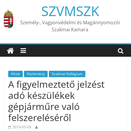
Skip
SZVMSZK
to
content
Személy-, Vagyonvédelmi és Magánnyomozói
Szakmai Kamara
Hírek
Közlemény
Szakmai Kollégium
A figyelmeztető jelzést
adó készülékek
gépjárműre való
felszereléséről
2019-05-09