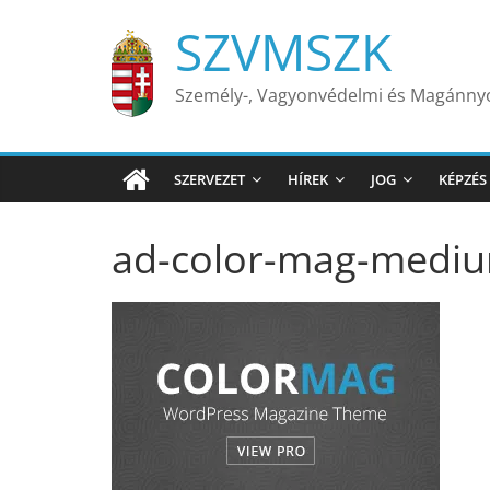
Skip
SZVMSZK
to
content
Személy-, Vagyonvédelmi és Magánn
SZERVEZET
HÍREK
JOG
KÉPZÉS
ad-color-mag-medi