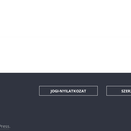
JOGI-NYILATKOZAT
SZER
ress
.