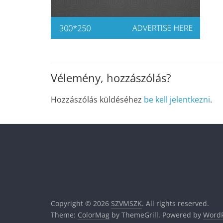
Vélemény, hozzászólás?
Hozzászólás küldéséhez
be kell jelentkezni
.
Copyright © 2026
SZVMSZK
. All rights reserved.
Theme:
ColorMag
by ThemeGrill. Powered by
WordP