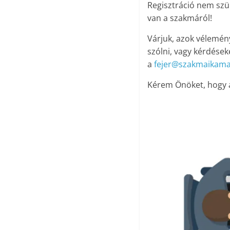
Regisztráció nem szü
van a szakmáról!
Várjuk, azok vélemény
szólni, vagy kérdések
a
fejer@szakmaikama
Kérem Önöket, hogy ak