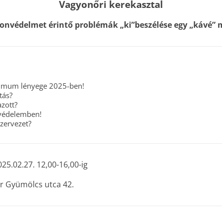
Vagyonőri kerekasztal
onvédelmet érintő problémák „ki”beszélése egy „kávé” m
nimum lényege 2025-ben!
tás?
zott?
védelemben!
zervezet?
25.02.27. 12,00-16,00-ig
r Gyümölcs utca 42.