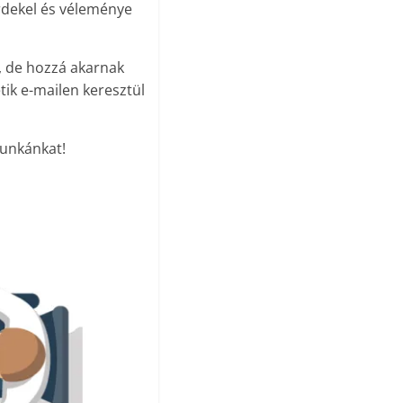
rdekel és véleménye
n, de hozzá akarnak
tik e-mailen keresztül
munkánkat!