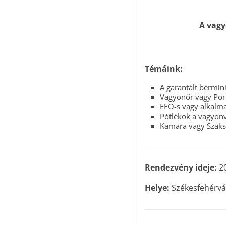
A vagy
Témáink:
A garantált bérmi
Vagyonőr vagy Por
EFO-s vagy alkalma
Pótlékok a vagyon
Kamara vagy Szaks
Rendezvény ideje:
20
Helye:
Székesfehérvá