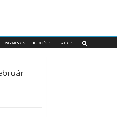
KEDVEZMÉNY
HIRDETÉS
EGYÉB
ebruár