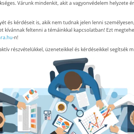
kséges. Várunk mindenkit, akit a vagyonvédelem helyzete é
ét és kérdéseit is, akik nem tudnak jelen lenni személyese
et kívánnak feltenni a témáinkkal kapcsolatban! Ezt megtehe
ra.hu
-n!
tív részvételükkel, üzeneteikkel és kérdéseikkel segítsék 