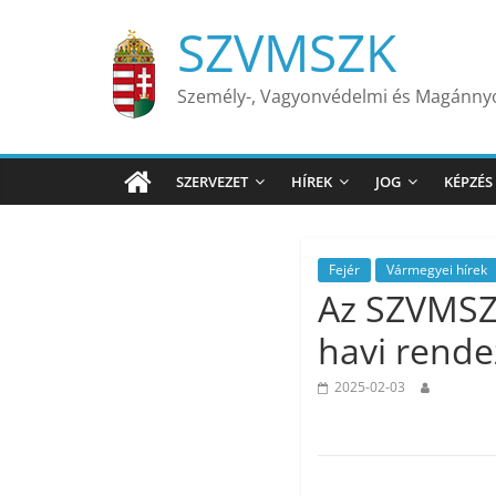
Skip
SZVMSZK
to
content
Személy-, Vagyonvédelmi és Magánn
SZERVEZET
HÍREK
JOG
KÉPZÉS
Fejér
Vármegyei hírek
Az SZVMSZK
havi rende
2025-02-03