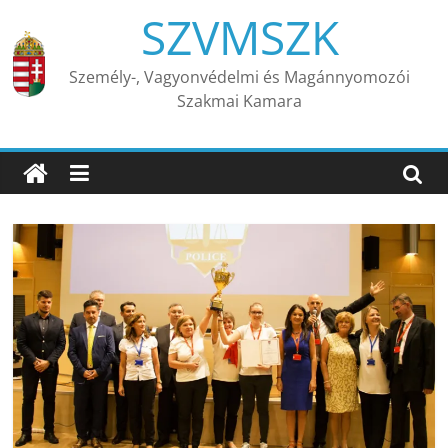
Skip
SZVMSZK
to
content
Személy-, Vagyonvédelmi és Magánnyomozói
Szakmai Kamara