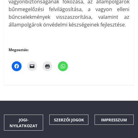
vagyonbiztonságának fokozása, az állampolgárok
bűnmegelőzési felvilágosítása, a vagyon elleni
bűncselekmények visszaszorítása, valamint az
állampolgárok önvédelmi készségeinek fejlesztése.
Megosztás:
JOGI-
SZERZŐI JOGOK
IMPRESSZUM
NYILATKOZAT