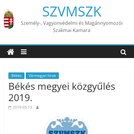
Skip
SZVMSZK
to
content
Személy-, Vagyonvédelmi és Magánnyomozói
Szakmai Kamara
Békés
Vármegyei hírek
Békés megyei közgyűlés
2019.
2019-05-13