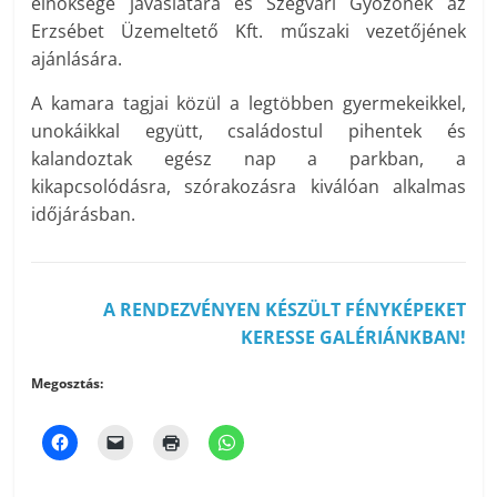
elnöksége javaslatára és Szegvári Győzőnek az
Erzsébet Üzemeltető Kft. műszaki vezetőjének
ajánlására.
A kamara tagjai közül a legtöbben gyermekeikkel,
unokáikkal együtt, családostul pihentek és
kalandoztak egész nap a parkban, a
kikapcsolódásra, szórakozásra kiválóan alkalmas
időjárásban.
A RENDEZVÉNYEN KÉSZÜLT FÉNYKÉPEKET
KERESSE GALÉRIÁNKBAN!
Megosztás: