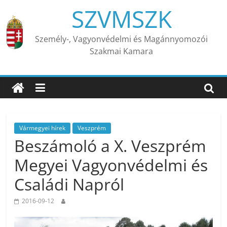
Skip
SZVMSZK
to
content
Személy-, Vagyonvédelmi és Magánnyomozói
Szakmai Kamara
Vármegyei hírek
Veszprém
Beszámoló a X. Veszprém
Megyei Vagyonvédelmi és
Családi Napról
2016-09-12