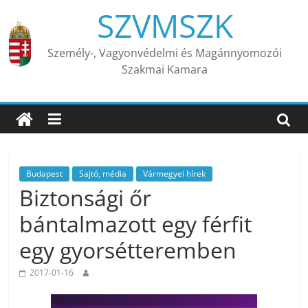
Skip
SZVMSZK
to
content
Személy-, Vagyonvédelmi és Magánnyomozói
Szakmai Kamara
Budapest
Sajtó, média
Vármegyei hírek
Biztonsági őr
bántalmazott egy férfit
egy gyorsétteremben
2017-01-16