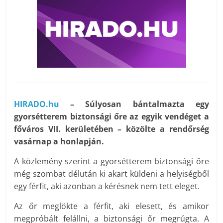
HIRADO.hu
– Súlyosan bántalmazta egy
gyorsétterem biztonsági őre az egyik vendéget a
főváros VII. kerületében – közölte a rendőrség
vasárnap a honlapján.
A közlemény szerint a gyorsétterem biztonsági őre
még szombat délután ki akart küldeni a helyiségből
egy férfit, aki azonban a kérésnek nem tett eleget.
Az őr meglökte a férfit, aki elesett, és amikor
megpróbált felállni, a biztonsági őr megrúgta. A