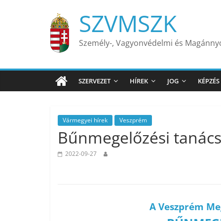
Skip
SZVMSZK
to
content
Személy-, Vagyonvédelmi és Magánn
SZERVEZET
HÍREK
JOG
KÉPZÉS
Vármegyei hírek
Veszprém
Bűnmegelőzési tanác
2022-09-27
A Veszprém Me