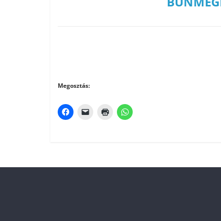
BŰNMEGE
Megosztás: