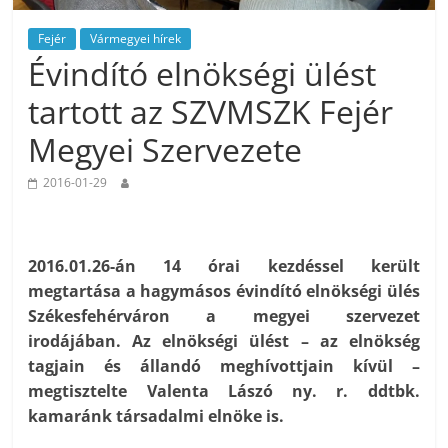
Fejér
Vármegyei hírek
Évindító elnökségi ülést
tartott az SZVMSZK Fejér
Megyei Szervezete
2016-01-29
2016.01.26-án 14 órai kezdéssel került
megtartása a hagymásos évindító elnökségi ülés
Székesfehérváron a megyei szervezet
irodájában. Az elnökségi ülést – az elnökség
tagjain és állandó meghívottjain kívül –
megtisztelte Valenta Lászó ny. r. ddtbk.
kamaránk társadalmi elnöke is.