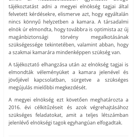
tájékoztatást adni a megyei elnökség tagjai által
felvetett kérdésekre, elismerve azt, hogy egyáltalán
nincs könnyű helyzetben a kamara. A társadalmi
elnök úr elmondta, hogy továbbra is optimista az új
magánbiztonsági törvény megalkotásának
szükségessége tekintetében, valamint abban, hogy
a szakmai kamarára mindenképpen szükség van.
A tájékoztató elhangzása után az elnökség tagjai is
elmondták véleményüket a kamara jelenével és
jövőjével kapcsolatban, sürgetve a szükséges
megújulás mielőbbi megkezdését.
A megyei elnökség ezt követően meghatározta a
2016. évi célkitűzéseit és azok végrehajtásához
szükséges feladatokat, amit a teljes létszámban
jelenlévő elnökségi tagok egyhangúan elfogadtak.