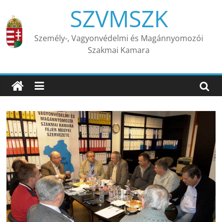
Skip
SZVMSZK
to
content
Személy-, Vagyonvédelmi és Magánnyomozói
Szakmai Kamara