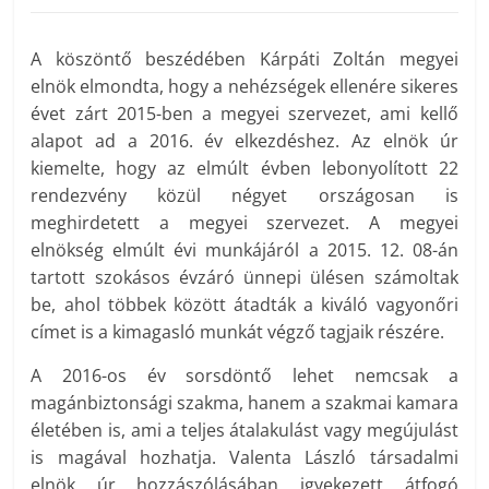
A köszöntő beszédében Kárpáti Zoltán megyei
elnök elmondta, hogy a nehézségek ellenére sikeres
évet zárt 2015-ben a megyei szervezet, ami kellő
alapot ad a 2016. év elkezdéshez. Az elnök úr
kiemelte, hogy az elmúlt évben lebonyolított 22
rendezvény közül négyet országosan is
meghirdetett a megyei szervezet. A megyei
elnökség elmúlt évi munkájáról a 2015. 12. 08-án
tartott szokásos évzáró ünnepi ülésen számoltak
be, ahol többek között átadták a kiváló vagyonőri
címet is a kimagasló munkát végző tagjaik részére.
A 2016-os év sorsdöntő lehet nemcsak a
magánbiztonsági szakma, hanem a szakmai kamara
életében is, ami a teljes átalakulást vagy megújulást
is magával hozhatja. Valenta László társadalmi
elnök úr hozzászólásában igyekezett átfogó