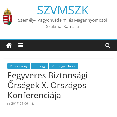
Skip
SZVMSZK
to
content
Személy-, Vagyonvédelmi és Magánnyomozói
Szakmai Kamara
Rendezvény
Somogy
Vármegyei hírek
Fegyveres Biztonsági
Őrségek X. Országos
Konferenciája
2017-04-06