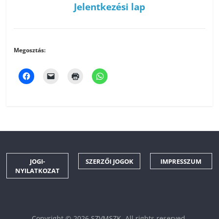
Jelentkezési lap
Megosztás:
JOGI-
SZERZŐI JOGOK
IMPRESSZUM
NYILATKOZAT
Copyright © 2026
SZVMSZK
. All rights reserved.