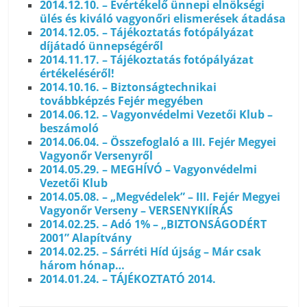
2014.12.10. – Évértékelő ünnepi elnökségi
ülés és kiváló vagyonőri elismerések átadása
2014.12.05. – Tájékoztatás fotópályázat
díjátadó ünnepségéről
2014.11.17. – Tájékoztatás fotópályázat
értékeléséről!
2014.10.16. – Biztonságtechnikai
továbbképzés Fejér megyében
2014.06.12. – Vagyonvédelmi Vezetői Klub –
beszámoló
2014.06.04. – Összefoglaló a III. Fejér Megyei
Vagyonőr Versenyről
2014.05.29. – MEGHÍVÓ – Vagyonvédelmi
Vezetői Klub
2014.05.08. – „Megvédelek” – III. Fejér Megyei
Vagyonőr Verseny – VERSENYKIÍRÁS
2014.02.25. – Adó 1% – „BIZTONSÁGODÉRT
2001” Alapítvány
2014.02.25. – Sárréti Híd újság – Már csak
három hónap…
2014.01.24. – TÁJÉKOZTATÓ 2014.