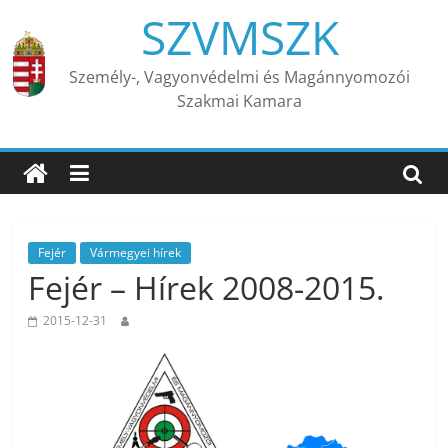
Skip
SZVMSZK
to
content
Személy-, Vagyonvédelmi és Magánnyomozói
Szakmai Kamara
Fejér
Vármegyei hírek
Fejér – Hírek 2008-2015.
2015-12-31