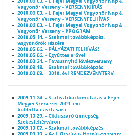
2010.06.03. – I. Fejér Megyei Vagyonőr Nap &
Vagyonőr Verseny – VERSENYKIÍRÁS
2010.06.03. – I. Fejér Megyei Vagyonőr Nap &
Vagyonőr Verseny – VERSENYFELHÍVÁS
2010.06.03. – I. Fejér Megyei Vagyonőr Nap &
Vagyonőr Verseny – PROGRAM
2010.05.14. – Szakmai továbbképzés,
vagyonőrök részére
2010.05.06. – PÁLYÁZATI FELHÍVÁS!
2010.05.06. – Együttes erővel
2010.03.24. – Tavasznyitó lövészverseny
2010.03.18. – Szakmai továbbképzés
2010.02.09. – 2010. évi RENDEZVÉNYTERV
2009.11.24. – Statisztikai kimutatás a Fejér
Megyei Szervezet 2009. évi
küldöttválasztásáról
2009.10.29. – Cikluszáró ünnepség
Székesfehérváron
2009.10.07. – Szakmai továbbképzés
2009.09.10. – Az I. Országos Horgászverseny