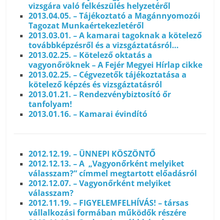
vizsgára való felkészülés helyzetéről
2013.04.05. – Tájékoztató a Magánnyomozói
Tagozat Munkaértekezletéről
2013.03.01. – A kamarai tagoknak a kötelező
továbbképzésről és a vizsgáztatásról…
2013.02.25. – Kötelező oktatás a
vagyonőröknek – A Fejér Megyei Hírlap cikke
2013.02.25. – Cégvezetők tájékoztatása a
kötelező képzés és vizsgáztatásról
2013.01.21. – Rendezvénybiztosító őr
tanfolyam!
2013.01.16. – Kamarai évindító
2012.12.19. – ÜNNEPI KÖSZÖNTŐ
2012.12.13. – A „Vagyonőrként melyiket
válasszam?” címmel megtartott előadásról
2012.12.07. – Vagyonőrként melyiket
válasszam?
2012.11.19. – FIGYELEMFELHÍVÁS! – társas
vállalkozási formában működők részére