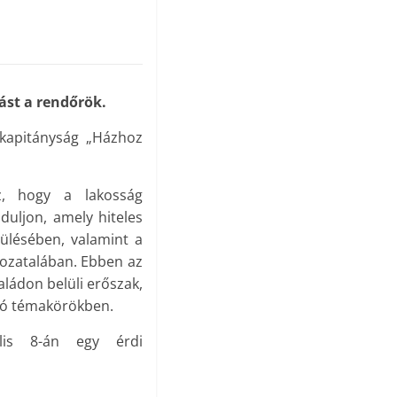
ást a rendőrök.
kapitányság „Házhoz
z, hogy a lakosság
uljon, amely hiteles
rülésében, valamint a
ozatalában. Ebben az
ládon belüli erőszak,
ció témakörökben.
lis 8-án egy érdi