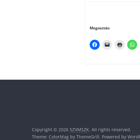
Megosztás:
Copyright © 2026
SZVMSZK
. All rights reserved.
Theme:
ColorMag
by ThemeGrill. Powered by
WordP