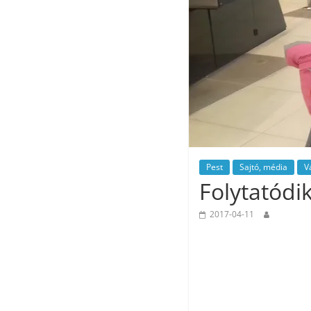
Pest
Sajtó, média
V
Folytatódi
2017-04-11