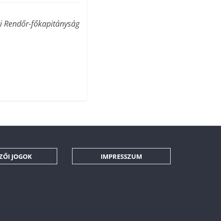
i Rendőr-főkapitányság
ZŐI JOGOK
IMPRESSZUM