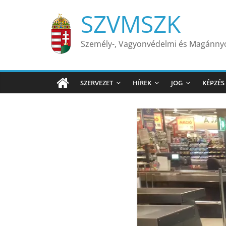
Skip
SZVMSZK
to
content
Személy-, Vagyonvédelmi és Magánn
SZERVEZET
HÍREK
JOG
KÉPZÉS