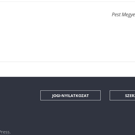
Pest Megye
JOGI-NYILATKOZAT
SZER
ress
.