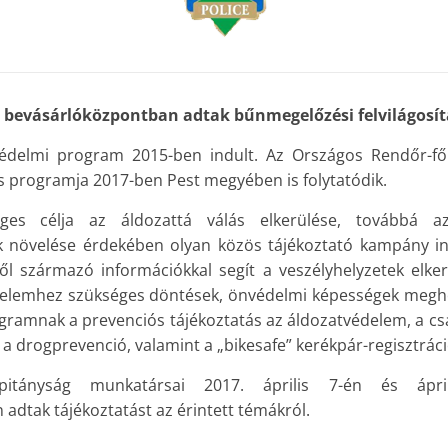
i bevásárlóközpontban adtak bűnmegelőzési felvilágosít
édelmi program 2015-ben indult. Az Országos Rendőr-fő
 programja 2017-ben Pest megyében is folytatódik.
ges célja az áldozattá válás elkerülése, továbbá a
 növelése érdekében olyan közös tájékoztató kampány ind
től származó információkkal segít a veszélyhelyzetek elke
elemhez szükséges döntések, önvédelmi képességek megh
gramnak a prevenciós tájékoztatás az áldozatvédelem, a csa
, a drogprevenció, valamint a „bikesafe” kerékpár-regisztrá
pitányság munkatársai 2017. április 7-én és ápri
adtak tájékoztatást az érintett témákról.