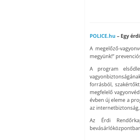
POLICE.hu
– Egy érd
A megelőző-vagyonv
megyünk!” prevenciós
A program elsődle
vagyonbiztonságának
forrásból, szakértők
megfelelő vagyonvéd
évben új eleme a pro
az internetbiztonság
Az Érdi Rendőrka
bevásárlóközpontban 