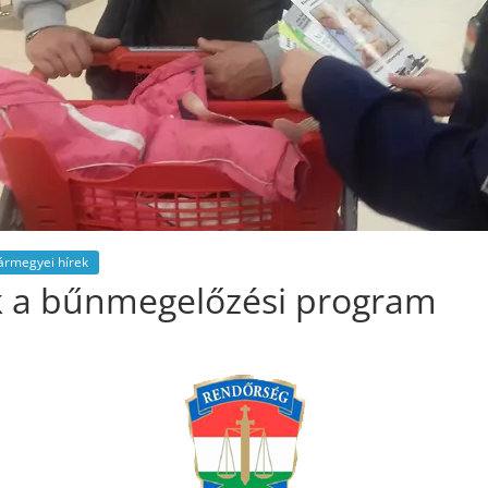
ármegyei hírek
k a bűnmegelőzési program