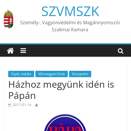
Skip
SZVMSZK
to
content
Személy-, Vagyonvédelmi és Magánnyomozói
Szakmai Kamara
Sajtó, média
Vármegyei hírek
Veszprém
Házhoz megyünk idén is
Pápán
2017-01-14