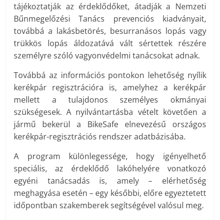
tájékoztatják az érdeklődőket, átadják a Nemzeti
Bűnmegelőzési Tanács prevenciós kiadványait,
továbbá a lakásbetörés, besurranásos lopás vagy
trükkös lopás áldozatává vált sértettek részére
személyre szóló vagyonvédelmi tanácsokat adnak.
Továbbá az információs pontokon lehetőség nyílik
kerékpár regisztrációra is, amelyhez a kerékpár
mellett a tulajdonos személyes okmányai
szükségesek. A nyilvántartásba vételt követően a
jármű bekerül a BikeSafe elnevezésű országos
kerékpár-regisztrációs rendszer adatbázisába.
A program különlegessége, hogy igényelhető
speciális, az érdeklődő lakóhelyére vonatkozó
egyéni tanácsadás is, amely – elérhetőség
meghagyása esetén – egy későbbi, előre egyeztetett
időpontban szakemberek segítségével valósul meg.