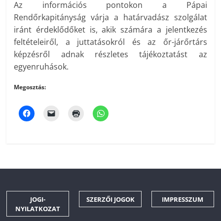
Az információs pontokon a Pápai
Rendőrkapitányság várja a határvadász szolgálat
iránt érdeklődőket is, akik számára a jelentkezés
feltételeiről, a juttatásokról és az őr-járőrtárs
képzésről adnak részletes tájékoztatást az
egyenruhások.
Megosztás:
JOGI-
SZERZŐI JOGOK
IMPRESSZUM
NYILATKOZAT