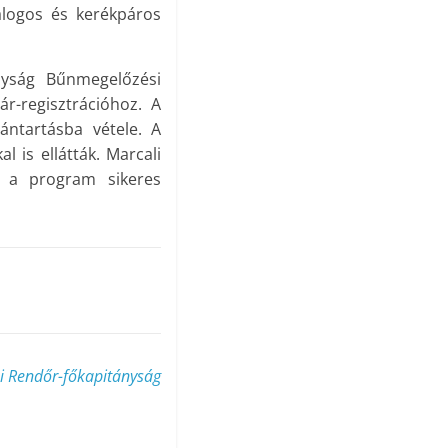
alogos és kerékpáros
nyság Bűnmegelőzési
ár-regisztrációhoz. A
vántartásba vétele. A
 is ellátták. Marcali
k a program sikeres
 Rendőr-főkapitányság