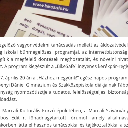
gelőző vagyonvédelmi tanácsadás mellett az áldozatvédel
g iskolai bűnmegelőzési programjai, az internetbiztonság
ítik a megfelelő döntések meghozatalát, és növelni hiva
 A program kiegészült a „BikeSafe” ingyenes kerékpár-regisz
7. április 20-án a „Házhoz megyünk!” egész napos program a
senyi Dániel Gimnázium és Szakközépiskola diákjainak Fábos
nyság nyomozótisztje a tudatos, felelősségteljes, biztonsá
lőadást.
 Marcali Kulturális Korzó épületében, a Marcali Szivárván
ábos Edit r. főhadnagytartott fórumot, amely alkalmá
örben látta el hasznos tanácsokkal és tájékoztatókkal a s