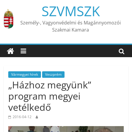
Skip
SZVMSZK
to
content
Személy-, Vagyonvédelmi és Magánnyomozói
Szakmai Kamara
Vármegyei hírek
Veszprém
„Házhoz megyünk”
program megyei
vetélkedő
2016-04-12