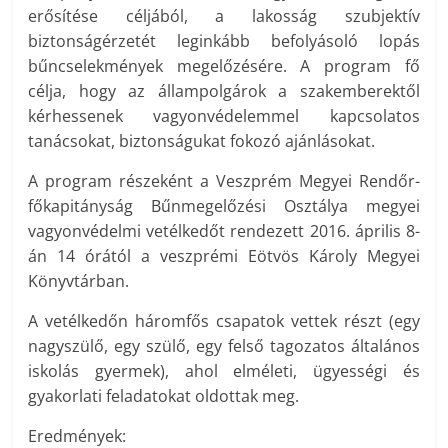
erősítése céljából, a lakosság szubjektív
biztonságérzetét leginkább befolyásoló lopás
bűncselekmények megelőzésére. A program fő
célja, hogy az állampolgárok a szakemberektől
kérhessenek vagyonvédelemmel kapcsolatos
tanácsokat, biztonságukat fokozó ajánlásokat.
A program részeként a Veszprém Megyei Rendőr-
főkapitányság Bűnmegelőzési Osztálya megyei
vagyonvédelmi vetélkedőt rendezett 2016. április 8-
án 14 órától a veszprémi Eötvös Károly Megyei
Könyvtárban.
A vetélkedőn háromfős csapatok vettek részt (egy
nagyszülő, egy szülő, egy felső tagozatos általános
iskolás gyermek), ahol elméleti, ügyességi és
gyakorlati feladatokat oldottak meg.
Eredmények: