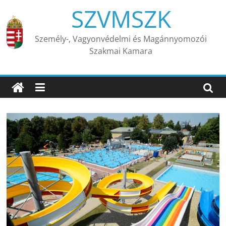
Skip
SZVMSZK
to
content
Személy-, Vagyonvédelmi és Magánnyomozói
Szakmai Kamara