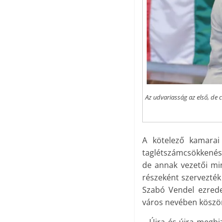
Az udvariasság az első, de c
A kötelező kamarai
taglétszámcsökkenés m
de annak vezetői mi
részeként szervezték
Szabó Vendel ezredes
város nevében köszön
– Újra és újra megbi