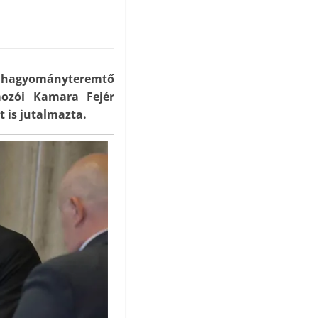
et hagyományteremtő
ozói Kamara Fejér
 is jutalmazta.