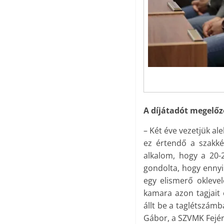
A díjátadót megelőz
– Két éve vezetjük al
ez értendő a szakké
alkalom, hogy a 20-
gondolta, hogy enny
egy elismerő okleve
kamara azon tagjait 
állt be a taglétszám
Gábor, a SZVMK Fejér