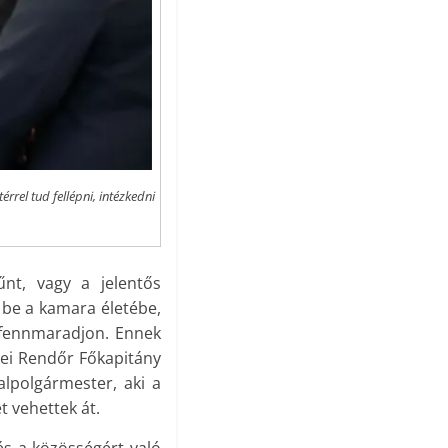
rrel tud fellépni, intézkedni
nt, vagy a jelentős
k be a kamara életébe,
 fennmaradjon. Ennek
yei Rendőr Főkapitány
alpolgármester, aki a
 vehettek át.
és a közösségért való