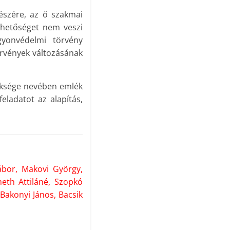
észére, az ő szakmai
ehetőséget nem veszi
yonvédelmi törvény
örvények változásának
öksége nevében emlék
eladatot az alapítás,
ábor, Makovi György,
eth Attiláné, Szopkó
 Bakonyi János, Bacsik