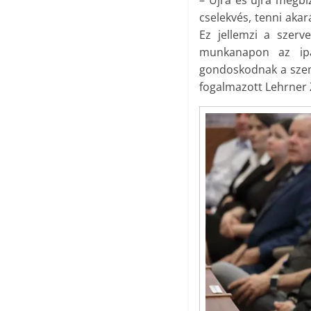
cselekvés, tenni akará
Ez jellemzi a szerv
munkanapon az ipa
gondoskodnak a szem
fogalmazott Lehrner 