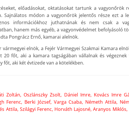
éseket, előadásokat, oktatásokat tartunk a vagyonőrök r
n. Sajnálatos módon a vagyonőrök jelentős része ezt a l
sznos információkhoz juthatnának és nem csak a vag
latban, hanem más egyéb, a vagyonvédelmet befolyásoló t
ndta Pongrácz Ernő, kamarai alelnök.
r vármegyei elnök, a Fejér Vármegyei Szakmai Kamara eln
tt 20 főt, aki a kamara tagságában vállalnak és végeznek f
y főt, aki két évtizede van a kötelékben.
áti Zoltán, Oszlánszky Zsolt, Dániel Imre, Kovács Imre G
gh Ferenc, Berki József, Varga Csaba, Németh Attila, Ném
sés Attila, Szilágyi Ferenc, Horváth Lajosné, Aranyos Miklós,