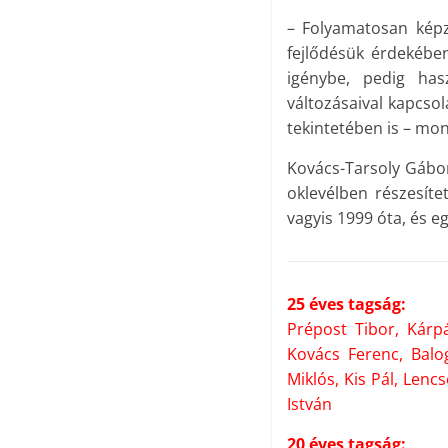
– Folyamatosan képz
fejlődésük érdekébe
igénybe, pedig ha
változásaival kapcso
tekintetében is – mo
Kovács-Tarsoly Gábo
oklevélben részesíte
vagyis 1999 óta, és eg
25 éves tagság:
Prépost Tibor, Kárp
Kovács Ferenc, Balo
Miklós, Kis Pál, Lenc
István
20 éves tagság: