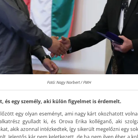
Fotó: Nagy Norbert / FMH
t, és egy személy, aki külön figyelmet is érdemelt.
lőzött egy olyan eseményt, ami nagy kárt okozhatott volna
katrész gyulladt ki, és Orova Erika kolléganő, aki szolg
inkat, akik azonnal intézkedtek, így sikerült megelőzni egy so
lt. Jelentős kár nem keletkezett, de ha nem ilyen éber a k