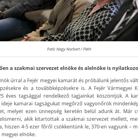
Fotó: Nagy Norbert / FMH
ően a szakmai szervezet elnöke és alelnöke is nyilatkozo
elnök úrral a Fejér megyei kamarát és próbálunk jelentős vált
pzésekre és a továbbképzésekre is. A Fejér Vármegyei 
25 éves tagsággal rendelkező tagjainkat köszöntjük. A k
i ideje kamarai tagságukat megőrző vagyonőrök minden
let, melyet ezen ünnepség keretén belül adunk át. Már cs
elismerni, akik kitartottak a szakmai szervezet mellett, me
ba, hiszen 4-5 ezer főről csökkentünk le, 370-en vagyunk – 
 megyei elnöke.