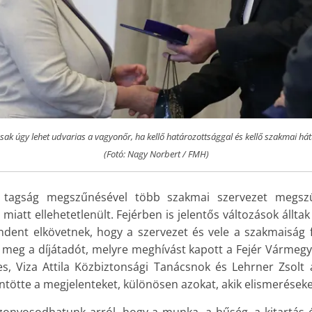
sak úgy lehet udvarias a vagyonőr, ha kellő határozottsággal és kellő szakmai hátté
(Fotó: Nagy Norbert / FMH)
 tagság megszűnésével több szakmai szervezet megszű
iatt ellehetetlenült. Fejérben is jelentős változások állta
ndent elkövetnek, hogy a szervezet és vele a szakmaiság
 meg a díjátadót, melyre meghívást kapott a Fejér Vármeg
, Viza Attila Közbiztonsági Tanácsnok és Lehrner Zsolt 
tötte a megjelenteket, különösen azokat, akik elismeréseket
zonyosodhatunk arról, hogy a munka, a hűség, a kitartás 