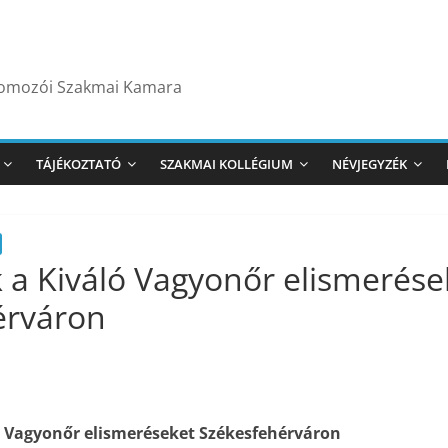
yomozói Szakmai Kamara
TÁJÉKOZTATÓ
SZAKMAI KOLLÉGIUM
NÉVJEGYZÉK
k a Kiváló Vagyonőr elismerése
érváron
ó Vagyonőr elismeréseket Székesfehérváron