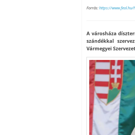
Forrás:
https://www.feol.hu/
A városháza díszte
szándékkal szerv
Vármegyei Szervezet