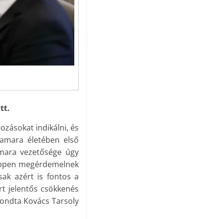
tt.
ozásokat indikálni, és
Kamara életében első
amara vezetősége úgy
képpen megérdemelnek
ak azért is fontos a
rt jelentős csökkenés
mondta Kovács Tarsoly