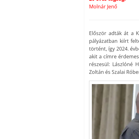
Molnár Jenő
Először adták át a K
pályázatban kiírt fel
történt, így 2024. év
akit a címre érdemes
részesül: Lászlóné H
Zoltán és Szalai Róbe