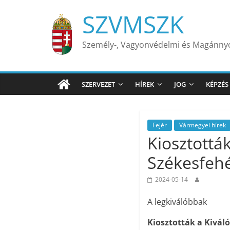
Skip
SZVMSZK
to
content
Személy-, Vagyonvédelmi és Magánn
SZERVEZET
HÍREK
JOG
KÉPZÉS
Fejér
Vármegyei hírek
Kiosztottá
Székesfeh
2024-05-14
A legkiválóbbak
Kiosztották a Kivál