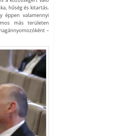
nka, hűség és kitartás.
agy éppen valamennyi
ámos más területen
t magánnyomozóként –