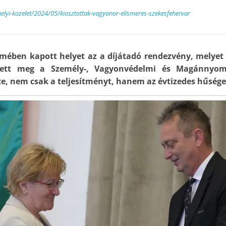
helyi-kozelet/2024/05/kiosztottak-vagyonor-elismeres-szekesfehervar
rmében kapott helyet az a díjátadó rendezvény, mely
ezett meg a Személy-, Vagyonvédelmi és Magánnyom
e, nem csak a teljesítményt, hanem az évtizedes hűséget