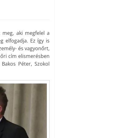
t meg, aki megfelel a
g elfogadja. Ez így is
személy- és vagyonőrt,
nőri cím elismerésben
, Bakos Péter, Szokol