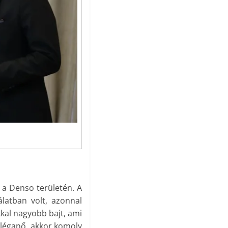
 a Denso területén. A
álatban volt, azonnal
kkal nagyobb bajt, ami
olléganő, akkor komoly