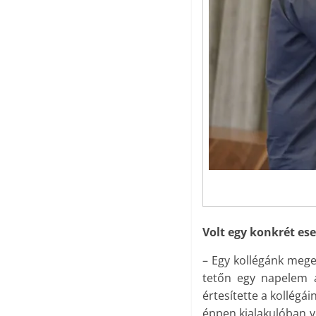
Volt egy konkrét ese
– Egy kollégánk mege
tetőn egy napelem al
értesítette a kollégá
éppen kialakulóban vo