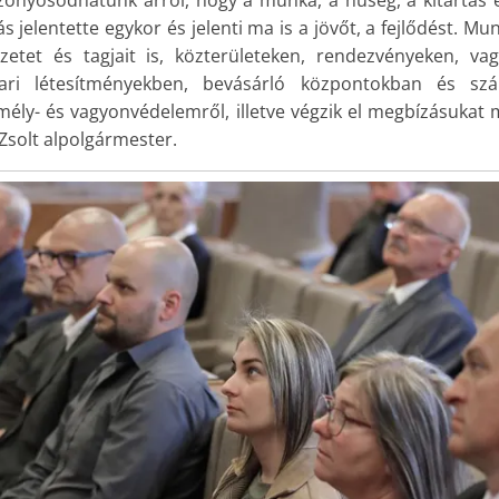
s jelentette egykor és jelenti ma is a jövőt, a fejlődést. Mu
ezetet és tagjait is, közterületeken, rendezvényeken, v
ri létesítményekben, bevásárló központokban és sz
ély- és vagyonvédelemről, illetve végzik el megbízásuka
Zsolt alpolgármester.