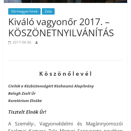
Vármegyei hírek
Zala
Kiváló vagyonőr 2017. –
KÖSZÖNETNYILVÁNÍTÁS
2017-06-06
K ö s z ö n ő l e v é l
Civilek a Közbiztonságért Közhasznú Alapítvány
Balogh Zsolt Úr
Kuratórium Elnöke
Tisztelt Elnök Úr!
A Személy-, Vagyonvédelmi és Magánnyomozói