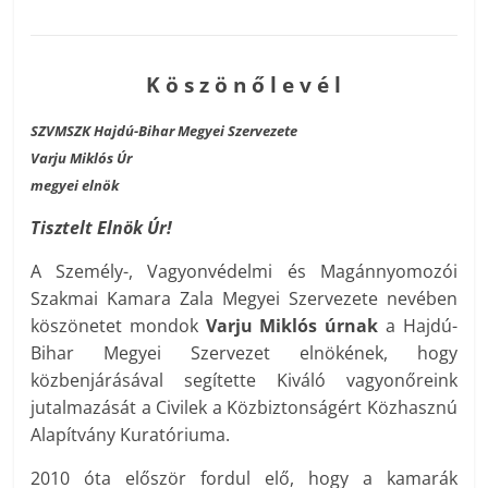
K ö s z ö n ő l e v é l
SZVMSZK Hajdú-Bihar Megyei Szervezete
Varju Miklós Úr
megyei elnök
Tisztelt Elnök Úr!
A Személy-, Vagyonvédelmi és Magánnyomozói
Szakmai Kamara Zala Megyei Szervezete nevében
köszönetet mondok
Varju Miklós úrnak
a Hajdú-
Bihar Megyei Szervezet elnökének, hogy
közbenjárásával segítette Kiváló vagyonőreink
jutalmazását a Civilek a Közbiztonságért Közhasznú
Alapítvány Kuratóriuma.
2010 óta először fordul elő, hogy a kamarák