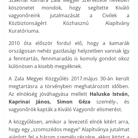
Szakmai Kamara Zala Megyei Szervezete nevében
köszönetet mondok, hogy segítette Kiváló
vagyonőreink jutalmazását a Civilek a
Közbiztonságért Közhasznú Alapítvány
Kuratóriuma.
2010 óta először fordul elő, hogy a kamarák
országosan nehéz gazdasági helyzetben vannak így
a fenntartás, fennmaradás is komoly gondot okoz
különösen a kisebb megyéknek.
A Zala Megyei Közgyűlés 2017.május 30-án került
megtartásra a törvényben meghatározott időben.
Az elnökség jóváhagyása mellett
Haluska István,
Kaprinai János, Simon Géza
személy-, és
vagyonőrök kapták a Kiváló Vagyonőr elismerést.
A közgyűlésen, amikor a levezető elnök kitért arra,
hogy egy „szomszédos megye” Alapítványa jutalmat
ajánlott fel a három személy részére, akkor kitört a