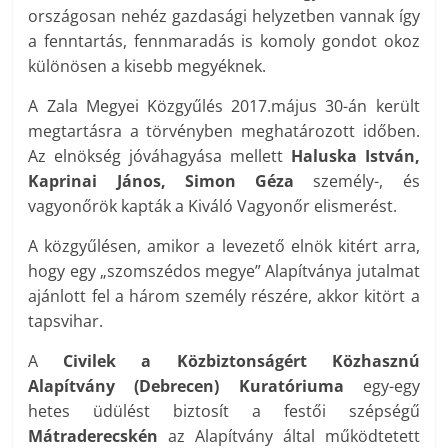
országosan nehéz gazdasági helyzetben vannak így
a fenntartás, fennmaradás is komoly gondot okoz
különösen a kisebb megyéknek.
A Zala Megyei Közgyűlés 2017.május 30-án került
megtartásra a törvényben meghatározott időben.
Az elnökség jóváhagyása mellett
Haluska István,
Kaprinai János, Simon Géza
személy-, és
vagyonőrök kapták a Kiváló Vagyonőr elismerést.
A közgyűlésen, amikor a levezető elnök kitért arra,
hogy egy „szomszédos megye” Alapítványa jutalmat
ajánlott fel a három személy részére, akkor kitört a
tapsvihar.
A
Civilek a Közbiztonságért Közhasznú
Alapítvány (Debrecen) Kuratóriuma
egy-egy
hetes üdülést biztosít a festői szépségű
Mátraderecskén
az Alapítvány által működtetett