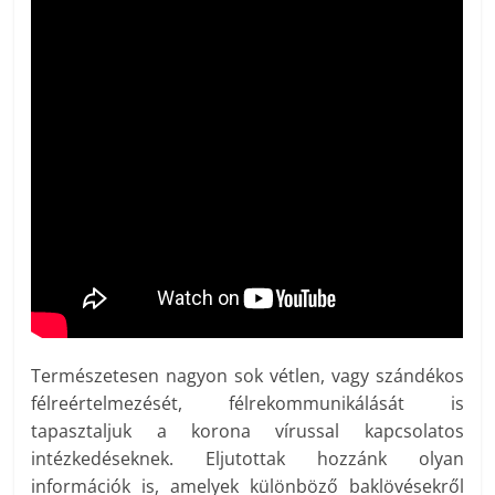
Természetesen nagyon sok vétlen, vagy szándékos
félreértelmezését, félrekommunikálását is
tapasztaljuk a korona vírussal kapcsolatos
intézkedéseknek. Eljutottak hozzánk olyan
információk is, amelyek különböző baklövésekről