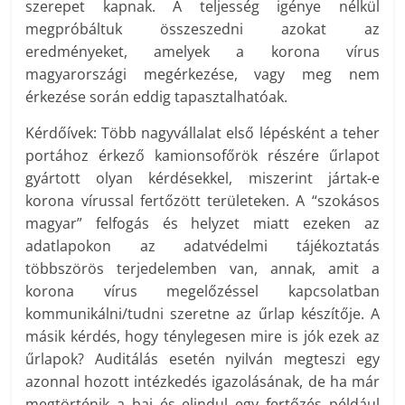
szerepet kapnak. A teljesség igénye nélkül
megpróbáltuk összeszedni azokat az
eredményeket, amelyek a korona vírus
magyarországi megérkezése, vagy meg nem
érkezése során eddig tapasztalhatóak.
Kérdőívek: Több nagyvállalat első lépésként a teher
portához érkező kamionsofőrök részére űrlapot
gyártott olyan kérdésekkel, miszerint jártak-e
korona vírussal fertőzött területeken. A “szokásos
magyar” felfogás és helyzet miatt ezeken az
adatlapokon az adatvédelmi tájékoztatás
többszörös terjedelemben van, annak, amit a
korona vírus megelőzéssel kapcsolatban
kommunikálni/tudni szeretne az űrlap készítője. A
másik kérdés, hogy ténylegesen mire is jók ezek az
űrlapok? Auditálás esetén nyilván megteszi egy
azonnal hozott intézkedés igazolásának, de ha már
megtörténik a baj és elindul egy fertőzés például