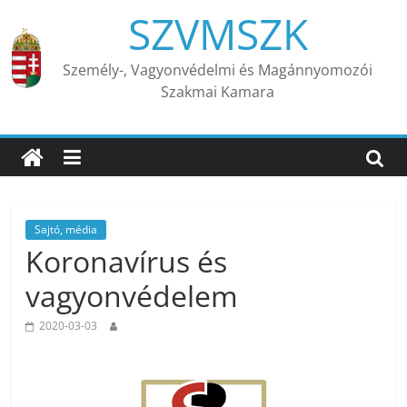
Skip
SZVMSZK
to
content
Személy-, Vagyonvédelmi és Magánnyomozói
Szakmai Kamara
Sajtó, média
Koronavírus és
vagyonvédelem
2020-03-03