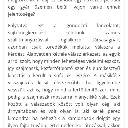
egy gyár üzemen belül, vajon van-e ennek
jelentősége?
Folytatva ezt a gondolati láncolatot,
sajtómegkeresést küldtünk számos
szállítmányozással foglalkozó társaságnak,
azonban csak töredékük méltatta válaszra a
kérdést. Alapvetően kétféle válasz érkezett, az egyik
arról szólt, hogy minden lehetséges védelmi eszköz,
így szájmaszk, kézfertőtlenítő szer és gumikesztyű
kiosztásra került a sofőrök részére. A másikféle
visszajelzés kicsit életszerűbb, ha figyelembe
vesszük azt is, hogy mind a fertőtlenítőszer, mint
pedig a szájmaszk mostanra hiánycikké vált. Ezek
között a válaszadók között volt olyan cég, aki
árnyaltabban és volt olyan is, aki kerek perec
kimondta: ha nehezítik a kamionosok dolgát egy
ilyen fajta további értelmetlen korlátozással, akkor