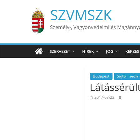
Skip
SZVMSZK
to
content
Személy-, Vagyonvédelmi és Magánn
SZERVEZET
HÍREK
JOG
KÉPZÉS
Budapest
Sajtó, média
Látássérült 
2017-03-22