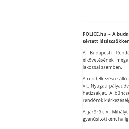
POLICE.hu – A budap
sértett látáscsökken
A Budapesti Rendőr
elkövetésének megal
lakossal szemben.
A rendelkezésre álló
VI., Nyugati pályaudv
hátizsákját. A bűnc
rendőrök kiérkezéséig 
A járőrök V. Mihályt
gyanúsítottként hallga