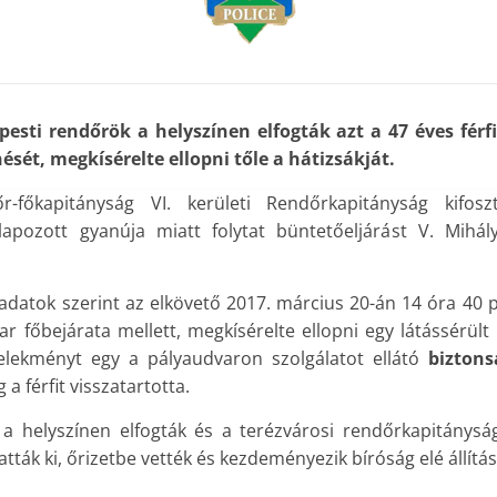
esti rendőrök a helyszínen elfogták azt a 47 éves férfi
ését, megkísérelte ellopni tőle a hátizsákját.
-főkapitányság VI. kerületi Rendőrkapitányság kifoszt
apozott gyanúja miatt folytat büntetőeljárást V. Mihá
 adatok szerint az elkövető 2017. március 20-án 14 óra 40 
ar főbejárata mellett, megkísérelte ellopni egy látássérült 
selekményt egy a pályaudvaron szolgálatot ellátó
biztons
a férfit visszatartotta.
 a helyszínen elfogták és a terézvárosi rendőrkapitányságr
tták ki, őrizetbe vették és kezdeményezik bíróság elé állítás