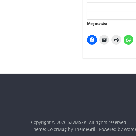
Megosztás:
Copyright © 2026
SZVMSZK
. All rights reserved.
Theme:
ColorMag
by ThemeGrill. Powered by
WordP