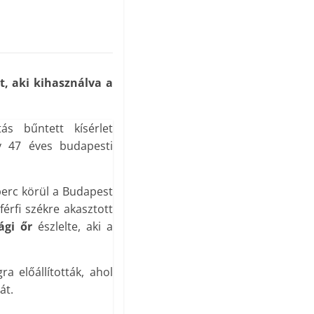
t, aki kihasználva a
ás bűntett kísérlet
ly 47 éves budapesti
perc körül a Budapest
férfi székre akasztott
ági őr
észlelte, aki a
a előállították, ahol
át.