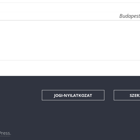
Budapest
JOGI-NYILATKOZAT
SZER
ress
.