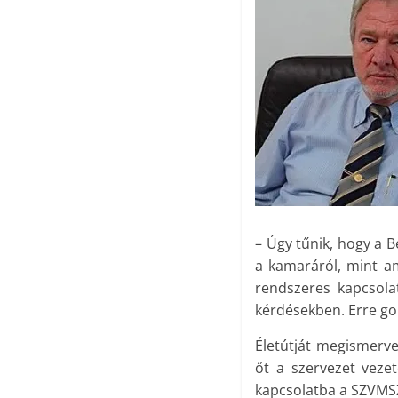
– Úgy tűnik, hogy a B
a kamaráról, mint am
rendszeres kapcsola
kérdésekben. Erre go
Életútját megismerve
őt a szervezet veze
kapcsolatba a SZVMSZ