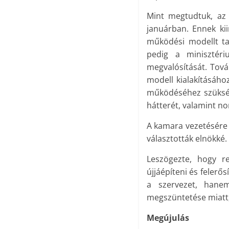
Mint megtudtuk, az 
januárban. Ennek ki
működési modellt ta
pedig a minisztér
megvalósítását. Tová
modell kialakításához
működéséhez szükség
hátterét, valamint n
A kamara vezetésére 
választották elnökké.
Leszögezte, hogy r
újjáépíteni és felerő
a szervezet, hane
megszüntetése miatt,
Megújulás