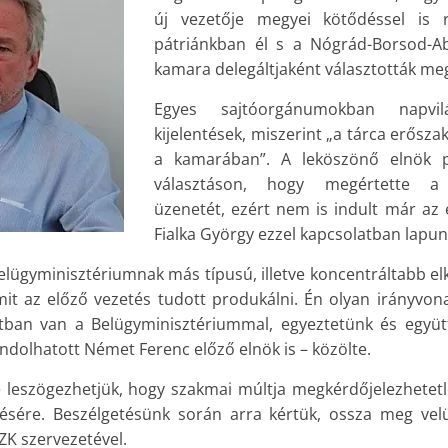
új vezetője megyei kötődéssel is r
pátriánkban él s a Nógrád-Borsod-A
kamara delegáltjaként választották me
Egyes sajtóorgánumokban napvil
kijelentések, miszerint „a tárca erőszak
a kamarában”. A leköszönő elnök 
választáson, hogy megértette a 
üzenetét, ezért nem is indult már az e
Fialka György ezzel kapcsolatban lapu
elügyminisztériumnak más típusú, illetve koncentráltabb elk
it az előző vezetés tudott produkálni. Én olyan irányvona
tban van a Belügyminisztériummal, egyeztetünk és egy
ndolhatott Német Ferenc előző elnök is – közölte.
 leszögezhetjük, hogy szakmai múltja megkérdőjelezhetetl
tésére. Beszélgetésünk során arra kértük, ossza meg velü
K szervezetével.