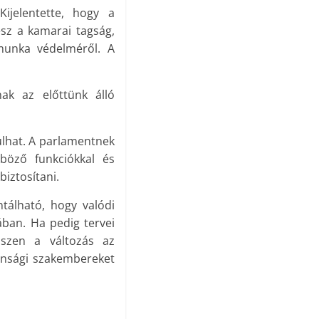
ijelentette, hogy a
esz a kamarai tagság,
munka védelméről. A
nak az előttünk álló
ulhat. A parlamentnek
böző funkciókkal és
biztosítani.
ntálható, hogy valódi
ban. Ha pedig tervei
iszen a változás az
tonsági szakembereket