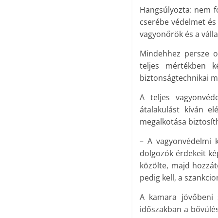
Hangsúlyozta: nem fos
cserébe védelmet és 
vagyonőrök és a váll
Mindehhez persze ol
teljes mértékben k
biztonságtechnikai m
A teljes vagyonvéde
átalakulást kíván e
megalkotása biztosíth
– A vagyonvédelmi k
dolgozók érdekeit ké
közölte, majd hozzáte
pedig kell, a szankci
A kamara jövőbeni s
időszakban a bővülés