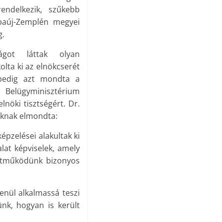
endelkezik, szűkebb
baúj-Zemplén megyei
g.
ágot láttak olyan
olta ki az elnökcserét
pedig azt mondta a
Belügyminisztérium
lnöki tisztségért. Dr.
nknak elmondta:
épzelései alakultak ki
lat képviselek, amely
üttműködünk bizonyos
enül alkalmassá teszi
nk, hogyan is került