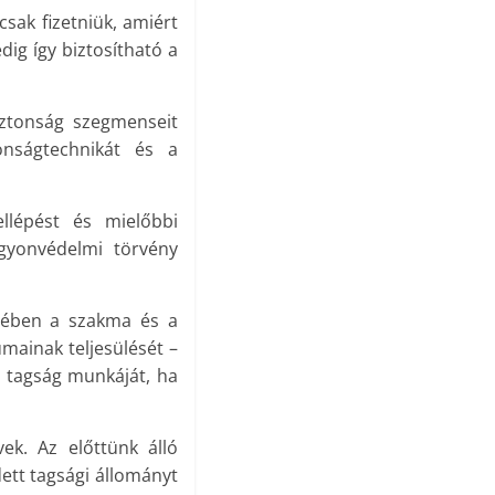
csak fizetniük, amiért
ig így biztosítható a
iztonság szegmenseit
onságtechnikát és a
ellépést és mielőbbi
agyonvédelmi törvény
szében a szakma és a
mainak teljesülését –
 a tagság munkáját, ha
ek. Az előttünk álló
ett tagsági állományt