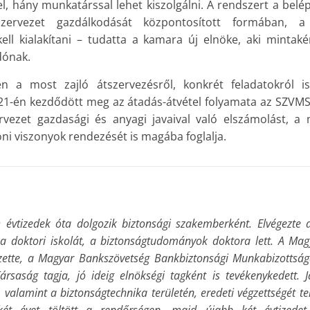
, hány munkatárssal lehet kiszolgálni. A rendszert a belé
szervezet gazdálkodását központosított formában, a
kell kialakítani – tudatta a kamara új elnöke, aki minta
dónak.
n a most zajló átszervezésről, konkrét feladatokról i
1-én kezdődött meg az átadás-átvétel folyamata az SZVMS
vezet gazdasági és anyagi javaival való elszámolást, a
doni viszonyok rendezését is magába foglalja.
évtizedek óta dolgozik biztonsági szakemberként. Elvégezte a 
e a doktori iskolát, a biztonságtudományok doktora lett. A Mag
ezette, a Magyar Bankszövetség Bankbiztonsági Munkabizottság
rsaság tagja, jó ideig elnökségi tagként is tevékenykedett.
, valamint a biztonságtechnika területén, eredeti végzettségét t