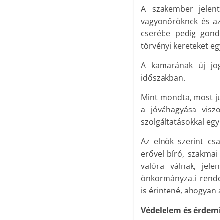
A szakember jelent
vagyonőröknek és az 
cserébe pedig gond
törvényi kereteket e
A kamarának új jogo
időszakban.
Mint mondta, most ju
a jóváhagyása visz
szolgáltatásokkal egy
Az elnök szerint csa
erővel bíró, szakma
valóra válnak, jel
önkormányzati rendés
is érintené, ahogyan a
Védelelem és érdemi