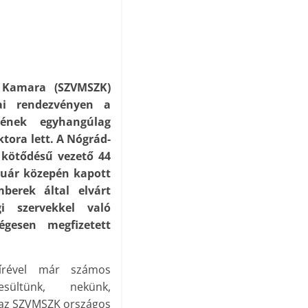
 Kamara (SZVMSZK)
tai rendezvényen a
tének egyhangúlag
tora lett. A Nógrád-
 kötődésű vezető 44
nuár közepén kapott
berek által elvárt
i szervekkel való
égesen megfizetett
rével már számos
sültünk, nekünk,
 az SZVMSZK országos