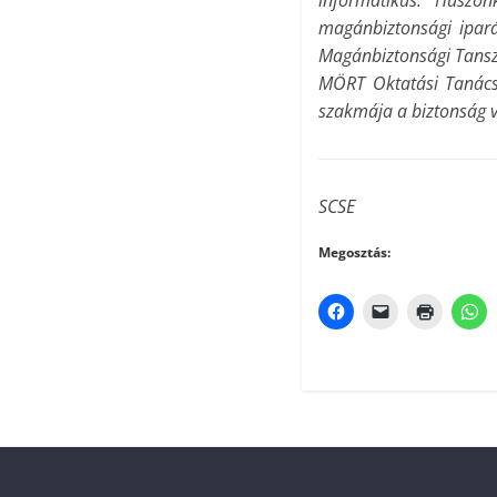
informatikus. Huszon
magánbiztonsági ipará
Magánbiztonsági Tanszé
MÖRT Oktatási Tanács 
szakmája a biztonság 
SCSE
Megosztás: