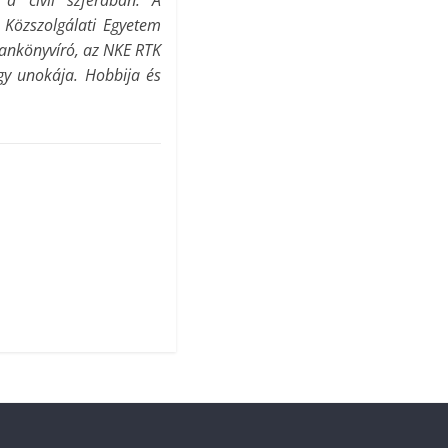
 a civil szférában. A
 Közszolgálati Egyetem
tankönyvíró, az NKE RTK
gy unokája. Hobbija és