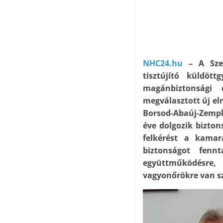
NHC24.hu
– A Szem
tisztújító küldöt
magánbiztonsági 
megválasztott új el
Borsod-Abaúj-Zempl
éve dolgozik bizto
felkérést a kamar
biztonságot fenn
együttműködésre, 
vagyonőrökre van s