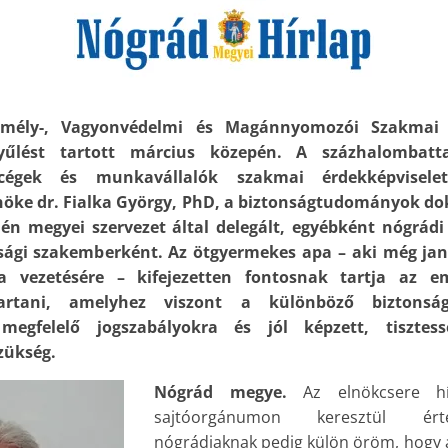
ély-, Vagyonvédelmi és Magánnyomozói Szakmai
tgyűlést tartott március közepén. A százhalombat
cégek és munkavállalók szakmai érdekképvisele
nöke dr. Fialka György, PhD, a biztonságtudományok dok
én megyei szervezet által delegált, egyébként nógrádi
nsági szakemberként. Az ötgyermekes apa – aki még ja
a vezetésére – kifejezetten fontosnak tartja az em
tartani, amelyhez viszont a különböző biztonság
megfelelő jogszabályokra és jól képzett, tisztess
zükség.
Nógrád megye.
Az elnökcsere hí
sajtóorgánumon keresztül érte
nógrádiaknak pedig külön öröm, hogy