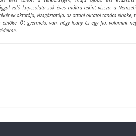
két évet töltött a rendőrségen, majd újabb két évtizedet
ggal való kapcsolata sok éves múltra tekint vissza: a Nemzeti
kének oktatója, vizsgáztatója, az ottani oktatói tanács elnöke, 
elnöke. Öt gyermeke van, négy leány és egy fiú, valamint né
védelme.