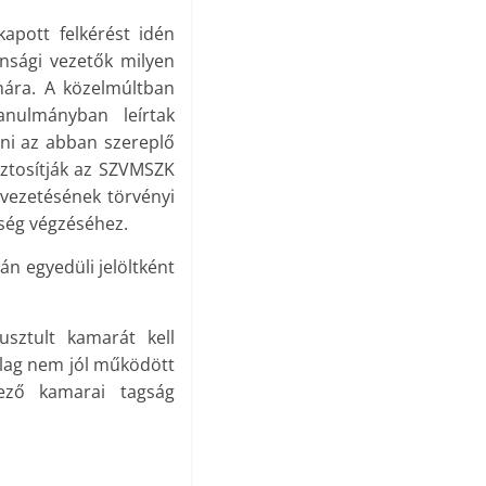
apott felkérést idén
nsági vezetők milyen
mára. A közelmúltban
nulmányban leírtak
eni az abban szereplő
biztosítják az SZVMSZK
vezetésének törvényi
ység végzéséhez.
n egyedüli jelöltként
sztult kamarát kell
ailag nem jól működött
ező kamarai tagság