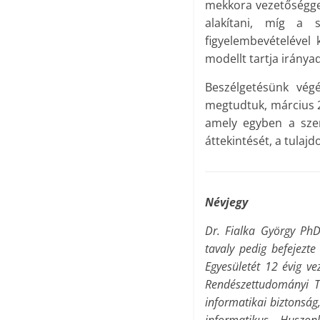
mekkora vezetőséggel
alakítani, míg a 
figyelembevételével 
modellt tartja iránya
Beszélgetésünk végé
megtudtuk, március 2
amely egyben a szer
áttekintését, a tulaj
Névjegy
Dr. Fialka György PhD 
tavaly pedig befejezt
Egyesületét 12 évig v
Rendészettudományi Tá
informatikai biztonság