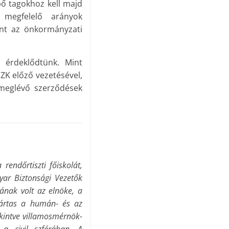
pő tagokhoz kell majd
 megfelelő arányok
ként az önkormányzati
s érdeklődtünk. Mint
ZK előző vezetésével,
 meglévő szerződések
rendőrtiszti főiskolát,
yar Biztonsági Vezetők
ának volt az elnöke, a
 Jártas a humán- és az
ekintve villamosmérnök-