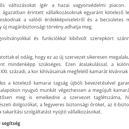
ős változásokat ígér a hazai vagyonvédelmi piacon. K
ágazatban érintett vállalkozásoknak egyaránt kötelező l
oskodnak a valódi érdekképviseletről és a becsületes 
gy új magánbiztonsági törvény adhatja meg.
sítványokkal és funkciókkal kibővült szerepkört szán
tottak el odáig, hogy ez az új szervezet sikeresen megalak
ont mindenképp szükséges. Ezen átalakulással, a külön
 XXI. századi, a kor kihívásainak megfelelő kamarát kívánnak 
kis a kötelező kamarai tagság újbóli bevezetésével gara
i alapokon nyugvó munkát végezhessen a megújult kamará
entősen meg is emelkedne a szervezet taglétszáma, h
zeti dolgozókat, a fegyveres biztonsági őröket, az it-biz
 takarítási szolgáltatást nyújtó vállalkozásokat.
 segítség