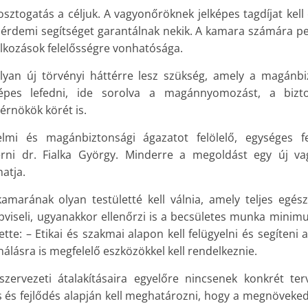
ztogatás a céljuk. A vagyonőröknek jelképes tagdíjat kell 
érdemi segítséget garantálnak nekik. A kamara számára ped
alkozások felelősségre vonhatósága.
yan új törvényi háttérre lesz szükség, amely a magánb
épes lefedni, ide sorolva a magánnyomozást, a bizt
érnökök körét is.
lmi és magánbiztonsági ágazatot felölelő, egységes f
lérni dr. Fialka György. Minderre a megoldást egy új v
atja.
amarának olyan testületté kell válnia, amely teljes egé
pviseli, ugyanakkor ellenőrzi is a becsületes munka minimu
tte: – Etikai és szakmai alapon kell felügyelni és segíteni
onálásra is megfelelő eszközökkel kell rendelkeznie.
zervezeti átalakításaira egyelőre nincsenek konkrét terv
 és fejlődés alapján kell meghatározni, hogy a megnöveked