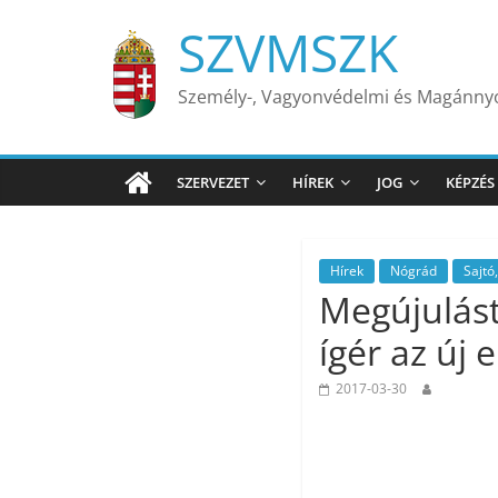
Skip
SZVMSZK
to
content
Személy-, Vagyonvédelmi és Magánn
SZERVEZET
HÍREK
JOG
KÉPZÉS
Hírek
Nógrád
Sajtó
Megújulást
ígér az új 
2017-03-30