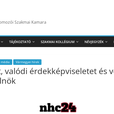
yomozói Szakmai Kamara
TÁJÉKOZTATÓ
SZAKMAI KOLLÉGIUM
NÉVJEGYZÉK
, média
Vármegyei hírek
, valódi érdekképviseletet és 
elnök