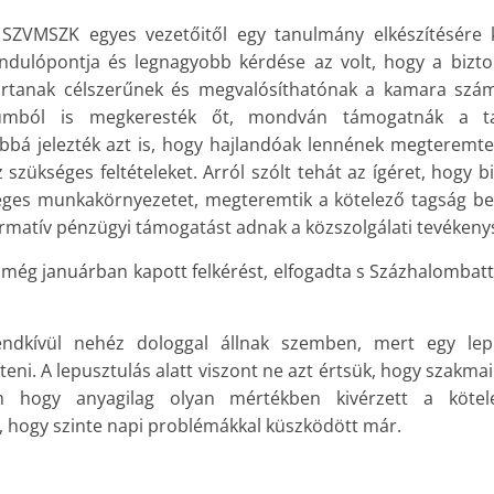
SZVMSZK egyes vezetőitől egy tanulmány elkészítésére k
indulópontja és legnagyobb kérdése az volt, hogy a bizto
rtanak célszerűnek és megvalósíthatónak a kamara szá
iumból is megkeresték őt, mondván támogatnák a ta
bbá jelezték azt is, hogy hajlandóak lennének megteremt
 szükséges feltételeket. Arról szólt tehát az ígéret, hogy 
es munkakörnyezetet, megteremtik a kötelező tagság be
ormatív pénzügyi támogatást adnak a közszolgálati tevéken
még januárban kapott felkérést, elfogadta s Százhalombattá
endkívül nehéz dologgal állnak szemben, mert egy lepu
síteni. A lepusztulás alatt viszont ne azt értsük, hogy szakm
m hogy anyagilag olyan mértékben kivérzett a kötel
 hogy szinte napi problémákkal küszködött már.