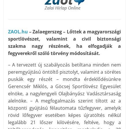
ZAOL.hu
– Zalaegerszeg – Lőttek a magyarországi
sportlövészet, valamint a civil biztonsági
szakma nagy részének, ha elfogadják a
fegyverekről szóló törvény módosítását.
– A tervezett új szabályozás betiltana minden nem
peremgyújtású öntöltő pisztolyt, valamint a sörétes
puskák egy részét – mondta érdeklődésünkre
Gerencsér Miklós, a Göcsej Sportlövész Egyesület
elnöke, a nagylengyeli Olajbányász Vadásztársaság
alelnöke. – A megfogalmazás szerint tiltott az a
központi gyújtású félautomata tűzfegyver, amelyik
rövid lőfegyver esetében képes újratöltés nélkül
legalább 21 lőszer kilövésére, feltéve, hogy a