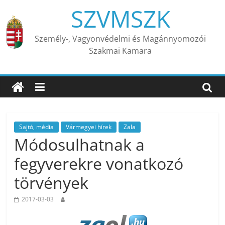
Skip
SZVMSZK
to
content
Személy-, Vagyonvédelmi és Magánnyomozói
Szakmai Kamara
Sajtó, média
Vármegyei hírek
Zala
Módosulhatnak a
fegyverekre vonatkozó
törvények
2017-03-03