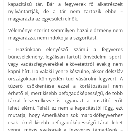
kapacitású tár. Bár a fegyverek fő alkatrészeit
nyilvántartják, de a tár nem tartozik ebbe –
magyarázta az egyesületi elnök.
Véleménye szerint semmilyen hazai előzmény nem
magyarázza, nem indokolja a szigorítást.
– Hazánkban elenyésző számú a fegyveres
bűncselekmény, legálisan tartott önvédelmi, sport-
vagy vadászfegyverekkel elkövetettről évekig nem
kapni hírt. Ha valaki ilyenre készülne, akkor délszláv
országokban könnyedén tud vásárolni fegyvert. A
tűzerő csökkentése ezzel a korlátozással nem
érhető el, mert kisebb befogadóképességű, de több
tárral felszerelkezve is ugyanazt a pusztító erőt
lehet elérni. Tehát ez nem a kapacitástól függ, ezt
mutatja, hogy Amerikában sok maroklőfegyverhez
csak tíznél kisebb befogadóképességű tárat lehet
venni, mégis gyakoriak a fegyveres támadások –