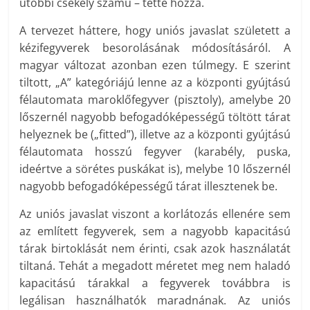
utóbbi csekély számú – tette hozzá.
A tervezet háttere, hogy uniós javaslat született a
kézifegyverek besorolásának módosításáról. A
magyar változat azonban ezen túlmegy. E szerint
tiltott, „A” kategóriájú lenne az a központi gyújtású
félautomata maroklőfegyver (pisztoly), amelybe 20
lőszernél nagyobb befogadóképességű töltött tárat
helyeznek be („fitted”), illetve az a központi gyújtású
félautomata hosszú fegyver (karabély, puska,
ideértve a sörétes puskákat is), melybe 10 lőszernél
nagyobb befogadóképességű tárat illesztenek be.
Az uniós javaslat viszont a korlátozás ellenére sem
az említett fegyverek, sem a nagyobb kapacitású
tárak birtoklását nem érinti, csak azok használatát
tiltaná. Tehát a megadott méretet meg nem haladó
kapacitású tárakkal a fegyverek továbbra is
legálisan használhatók maradnának. Az uniós