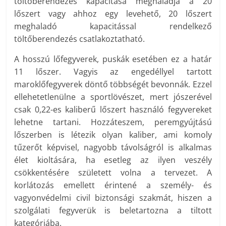
töltőberendezés kapacitása meghaladja a 20
lőszert vagy ahhoz egy levehető, 20 lőszert
meghaladó kapacitással rendelkező
töltőberendezés csatlakoztatható.
A hosszú lőfegyverek, puskák esetében ez a határ
11 lőszer. Vagyis az engedéllyel tartott
maroklőfegyverek döntő többségét bevonnák. Ezzel
ellehetetlenülne a sportlövészet, mert jószerével
csak 0,22-es kaliberű lőszert használó fegyvereket
lehetne tartani. Hozzáteszem, peremgyújtású
lőszerben is létezik olyan kaliber, ami komoly
tűzerőt képvisel, nagyobb távolságról is alkalmas
élet kioltására, ha esetleg az ilyen veszély
csökkentésére született volna a tervezet. A
korlátozás emellett érintené a személy- és
vagyonvédelmi civil biztonsági szakmát, hiszen a
szolgálati fegyverük is beletartozna a tiltott
kategóriába.