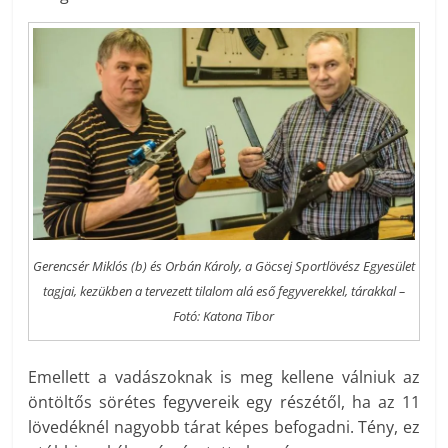
Gerencsér Miklós (b) és Orbán Károly, a Göcsej Sportlövész Egyesület
tagjai, kezükben a tervezett tilalom alá eső fegyverekkel, tárakkal –
Fotó: Katona Tibor
Emellett a vadászoknak is meg kellene válniuk az
öntöltős sörétes fegyvereik egy részétől, ha az 11
lövedéknél nagyobb tárat képes befogadni. Tény, ez