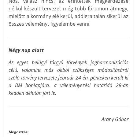
Nos, válasz nincs, az érintettek megkérdezése
nélkül készült tervezet még több fórumon átmegy,
mielőtt a kormány elé kerül, addigra talán sikerül az
összes véleményt figyelembe venni.
Négy nap alatt
Az egyes belügyi tárgyú törvények jogharmonizációs
célú, valamint más okból szükséges módosításáról
szóló törvény tervezete február 24-én, pénteken került ki
a BM honlapjára, a véleményezési határidő 28-án
kedden délután járt le.
Arany Gábor
Megosztás: