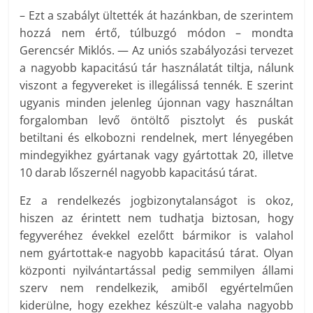
– Ezt a szabályt ültették át hazánkban, de szerintem
hozzá nem értő, túlbuzgó módon – mondta
Gerencsér Miklós. — Az uniós szabályozási tervezet
a nagyobb kapacitású tár használatát tiltja, nálunk
viszont a fegyvereket is illegálissá tennék. E szerint
ugyanis minden jelenleg újonnan vagy használtan
forgalomban levő öntöltő pisztolyt és puskát
betiltani és elkobozni rendelnek, mert lényegében
mindegyikhez gyártanak vagy gyártottak 20, illetve
10 darab lőszernél nagyobb kapacitású tárat.
Ez a rendelkezés jogbizonytalanságot is okoz,
hiszen az érintett nem tudhatja biztosan, hogy
fegyveréhez évekkel ezelőtt bármikor is valahol
nem gyártottak-e nagyobb kapacitású tárat. Olyan
központi nyilvántartással pedig semmilyen állami
szerv nem rendelkezik, amiből egyértelműen
kiderülne, hogy ezekhez készült-e valaha nagyobb