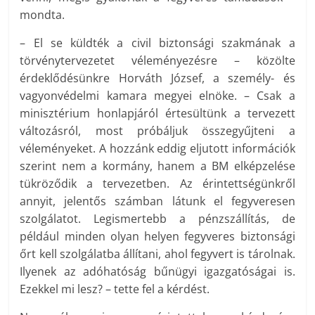
mondta.
– El se küldték a civil biztonsági szakmának a
törvénytervezetet véleményezésre – közölte
érdeklődésünkre Horváth József, a személy- és
vagyonvédelmi kamara megyei elnöke. – Csak a
minisztérium honlapjáról értesültünk a tervezett
változásról, most próbáljuk összegyűjteni a
véleményeket. A hozzánk eddig eljutott információk
szerint nem a kormány, hanem a BM elképzelése
tükröződik a tervezetben. Az érintettségünkről
annyit, jelentős számban látunk el fegyveresen
szolgálatot. Legismertebb a pénzszállítás, de
például minden olyan helyen fegyveres biztonsági
őrt kell szolgálatba állítani, ahol fegyvert is tárolnak.
Ilyenek az adóhatóság bűnügyi igazgatóságai is.
Ezekkel mi lesz? – tette fel a kérdést.