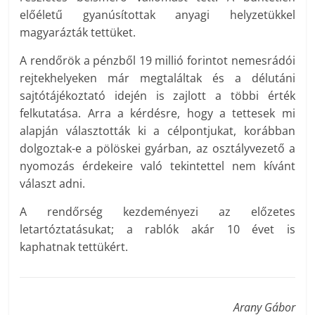
előéletű gyanúsítottak anyagi helyzetükkel
magyarázták tettüket.
A rendőrök a pénzből 19 millió forintot nemesrádói
rejtekhelyeken már megtaláltak és a délutáni
sajtótájékoztató idején is zajlott a többi érték
felkutatása. Arra a kérdésre, hogy a tettesek mi
alapján választották ki a célpontjukat, korábban
dolgoztak-e a pölöskei gyárban, az osztályvezető a
nyomozás érdekeire való tekintettel nem kívánt
választ adni.
A rendőrség kezdeményezi az előzetes
letartóztatásukat; a rablók akár 10 évet is
kaphatnak tettükért.
Arany Gábor