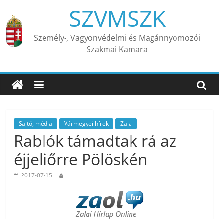
Skip
SZVMSZK
to
content
Személy-, Vagyonvédelmi és Magánnyomozói
Szakmai Kamara
Sajtó, média
Vármegyei hírek
Zala
Rablók támadtak rá az
éjjeliőrre Pölöskén
2017-07-15