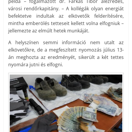
példa – fogalmazott dr. Farkas Tibor alezredes,
városi rendőrkapitány. – A kollégák olyan energiát
befektetve indultak az elkövetők felderítésére,
mintha emberölés tetteseit kellett volna elfogniuk –
jellemezte az elmúlt hetek munkáját.
A helyszínen semmi információ nem utalt az
elkövetőkre, de a megfeszített nyomozás július 13-
án meghozta az eredményét, sikerült a két tettes
nyomára jutni és elfogni.