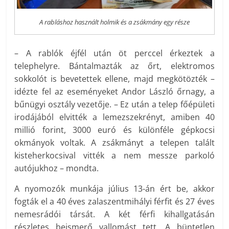
A rabláshoz használt holmik és a zsákmány egy része
– A rablók éjfél után öt perccel érkeztek a
telephelyre. Bántalmazták az őrt, elektromos
sokkolót is bevetettek ellene, majd megkötözték –
idézte fel az eseményeket Andor László őrnagy, a
bűnügyi osztály vezetője. – Ez után a telep főépületi
irodájából elvitték a lemezszekrényt, amiben 40
millió forint, 3000 euró és különféle gépkocsi
okmányok voltak. A zsákmányt a telepen talált
kisteherkocsival vitték a nem messze parkoló
autójukhoz – mondta.
A nyomozók munkája július 13-án ért be, akkor
fogták el a 40 éves zalaszentmihályi férfit és 27 éves
nemesrádói társát. A két férfi kihallgatásán
részletes beismerő vallomást tett. A büntetlen