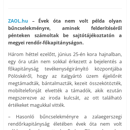
ZAOL.hu
– Évek óta nem volt példa olyan
bűncselekményre, aminek felderítéséről
pénteken számoltak be sajtótájékoztatón a
megyei rendőr-főkapitányságon.
Három héttel ezelőtt, június 25-én kora hajnalban,
egy óra után nem sokkal érkezett a bejelentés a
főkapitányság tevékenységirányító központjába
Pölöskéről, hogy az italgyártó üzem éjjeliőrét
megtámadták, bántalmazták, kezeit összekötözték,
mobiltelefonját elvették a támadók, akik ezután
megszerezve az iroda kulcsát, az ott található
értékeket magukkal vitték.
– Hasonló bűncselekményre a zalaegerszegi
rendőrkapitányság életében évek óta nem volt